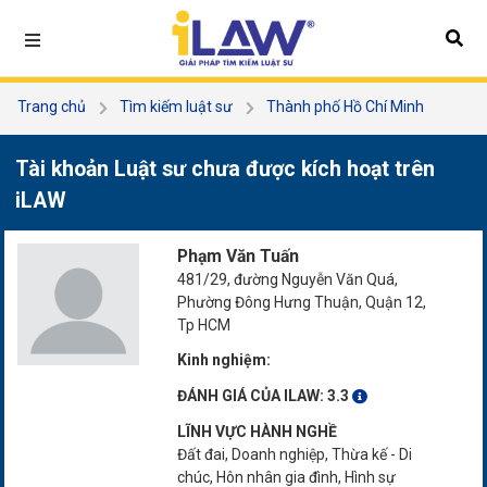
Trang chủ
Tìm kiếm luật sư
Thành phố Hồ Chí Minh
Quận 12
Phạm Văn Tuấn
Tài khoản Luật sư chưa được kích hoạt trên
iLAW
Phạm Văn Tuấn
481/29, đường Nguyễn Văn Quá,
Phường Đông Hưng Thuận, Quận 12,
Tp HCM
Kinh nghiệm:
ĐÁNH GIÁ CỦA ILAW:
3.3
LĨNH VỰC HÀNH NGHỀ
Đất đai, Doanh nghiệp, Thừa kế - Di
chúc, Hôn nhân gia đình, Hình sự