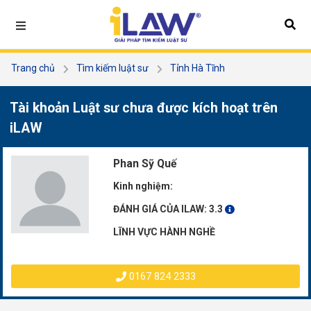
Trang chủ
Tìm kiếm luật sư
Tỉnh Hà Tĩnh
Phan Sỹ Quế
Tài khoản Luật sư chưa được kích hoạt trên
iLAW
Phan Sỹ Quế
Kinh nghiệm:
ĐÁNH GIÁ CỦA ILAW:
3.3
LĨNH VỰC HÀNH NGHỀ
0167 824 2333