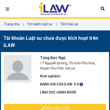
Trang chủ
Tìm kiếm luật sư
Tỉnh Gia Lai
Tống Đức Ngũ
Tài khoản Luật sư chưa được kích hoạt trên
iLAW
Tống Đức Ngũ
17 Nguyễn Đường, Thị trấn Phú Hòa,
Huyện Chư Păh, Gia Lai
Kinh nghiệm:
ĐÁNH GIÁ CỦA ILAW:
0.0
LĨNH VỰC HÀNH NGHỀ
0269 384 2180