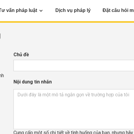
Tư vấn pháp luật
Dịch vụ pháp lý
Đặt câu hỏi m
g
Chủ đề
nh
Nội dung tin nhắn
Cung cấp một số chi tiết về tình huống của bạn, nhưng hã