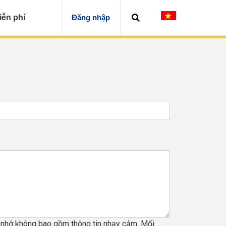
iễn phí
Đăng nhập
y nhớ không bao gồm thông tin nhạy cảm. Mối