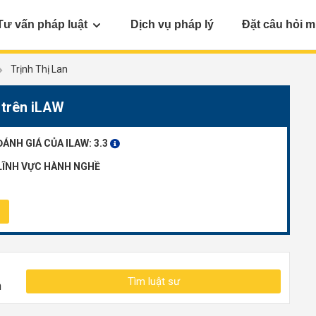
Tư vấn pháp luật
Dịch vụ pháp lý
Đặt câu hỏi m
Trịnh Thị Lan
 trên iLAW
ĐÁNH GIÁ CỦA ILAW:
3.3
LĨNH VỰC HÀNH NGHỀ
Tìm luật sư
n