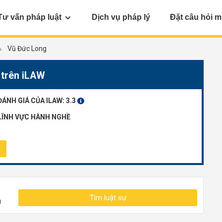
Tư vấn pháp luật
Dịch vụ pháp lý
Đặt câu hỏi m
Vũ Đức Long
 trên iLAW
ĐÁNH GIÁ CỦA ILAW:
3.3
LĨNH VỰC HÀNH NGHỀ
Tìm luật sư
n