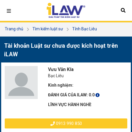
Trang chủ
Tìm kiếm luật sư
Tỉnh Bạc Liêu
Vưu Văn Kía
Tài khoản Luật sư chưa được kích hoạt trên
iLAW
Vưu Văn Kía
Bạc Liêu
Kinh nghiệm:
ĐÁNH GIÁ CỦA ILAW:
0.0
LĨNH VỰC HÀNH NGHỀ
0913 990 850