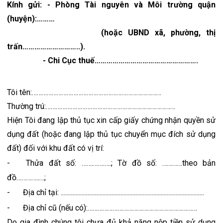
Kính gửi: - Phòng Tài nguyên và Môi trường quận 
(huyện):………
                 (hoặc UBND xã, phường, thị 
trấn………………………..).
      - Chi Cục thuế…………………………………………….
Tôi tên:……………………………………………………………………
Thường trú:……………………………………………………………………
Hiện Tôi đang lập thủ tục xin cấp giấy chứng nhận quyền sử 
dụng đất (hoặc đang lập thủ tục chuyển mục đích sử dụng 
đất) đối với khu đất có vị trí:
-
Thửa đất số: …….…….….; Tờ đồ số: …………theo bản 
đồ…………..…; 
-
Địa chỉ tại: ................................................................................................
-
Địa chỉ cũ (nếu có):…………………………………………………………
Do gia đình chúng tôi chưa đủ khả năng nộp tiền sử dụng 