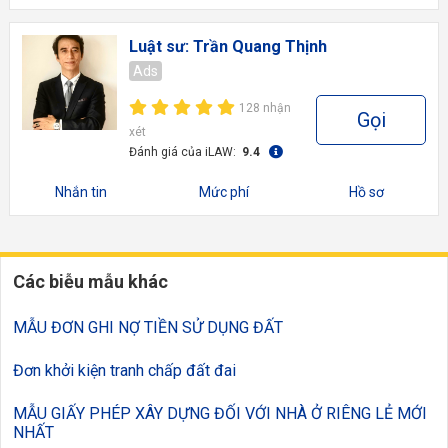
Luật sư: Trần Quang Thịnh
Ads
128 nhận
Gọi
xét
Đánh giá của iLAW:
9.4
Nhắn tin
Mức phí
Hồ sơ
Các biễu mẫu khác
MẪU ĐƠN GHI NỢ TIỀN SỬ DỤNG ĐẤT
Đơn khởi kiện tranh chấp đất đai
MẪU GIẤY PHÉP XÂY DỰNG ĐỐI VỚI NHÀ Ở RIÊNG LẺ MỚI
NHẤT