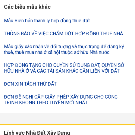
Các biễu mẫu khác
Mẫu Biên bản thanh lý hợp đồng thuê đất
THÔNG BÁO VỀ VIỆC CHẤM DỨT HỢP ĐỒNG THUÊ NHÀ
Mẫu giấy xác nhận về đối tượng và thực trạng để đăng ký
thuê, thuê mua nhà ở xã hội thuộc sở hữu Nhà nước
HỢP ĐỒNG TẶNG CHO QUYỀN SỬ DỤNG ĐẤT, QUYỀN SỞ
HỮU NHÀ Ở VÀ CÁC TÀI SẢN KHÁC GẮN LIỀN VỚI ĐẤT
ĐƠN XIN TÁCH THỬ ĐẤT
ĐƠN ĐỀ NGHỊ CẤP GIẤY PHÉP XÂY DỰNG CHO CÔNG
TRÌNH KHÔNG THEO TUYẾN MỚI NHẤT
Lĩnh vực Nhà Đất Xây Dựng