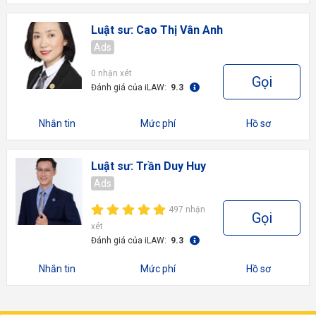
Luật sư: Cao Thị Vân Anh
Ads
0 nhận xét
Gọi
Đánh giá của iLAW:
9.3
Nhắn tin
Mức phí
Hồ sơ
Luật sư: Trần Duy Huy
Ads
497 nhận
Gọi
xét
Đánh giá của iLAW:
9.3
Nhắn tin
Mức phí
Hồ sơ