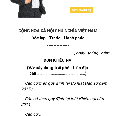
CỘNG HÒA XÃ HỘI CHỦ NGHĨA VIỆT NAM
Độc lập - Tự do - Hạnh phúc
--------------
….………., ngày…tháng…năm…
ĐƠN KHIẾU NẠI
(V/v xây dựng trái phép trên địa 
bàn………………………………………..)
·
Căn cứ theo quy định tại Bộ luật Dân sự năm 
2015 ;
·
Căn cứ theo quy định tại luật Khiếu nại năm 
2011;
·
Căn cứ …