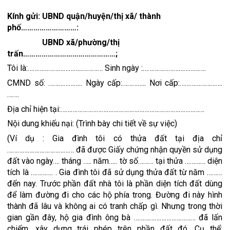
Kính gửi: UBND quận/huyện/thị xã/ thành 
phố………………………:
                 UBND xã/phường/thị 
trấn………………………………………;
Tôi là:…………………………..………… Sinh ngày :……………………………….
CMND số: ……………….. Ngày cấp:………….. Nơi cấp:…………………….
…….
Địa chỉ hiện tại:…………………………………………………………………………
Nội dung khiếu nại: (Trình bày chi tiết về sự việc)
(Ví dụ : Gia đình tôi có thửa đất tại địa chỉ 
………………………………… đã được Giấy chứng nhận quyền sử dụng 
đất vào ngày…. tháng ….. năm….. tờ số……… tại thửa ………… diện 
tích là …………. . Gia đình tôi đã sử dụng thửa đất từ năm ……… 
đến nay. Trước phần đất nhà tôi là phần diện tích đất dùng 
để làm đường đi cho các hộ phía trong. Đường đi này hình 
thành đã lâu và không ai có tranh chấp gì. Nhưng trong thời 
gian gần đây, hộ gia đình ông bà ……………………………… đã lấn 
chiếm, xây dựng trái phép trên phần đất đó. Cụ thể: