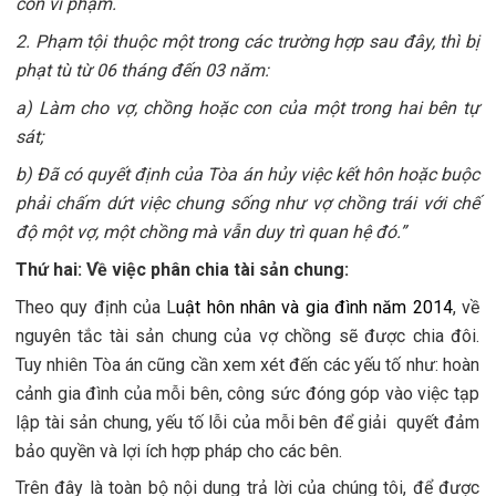
còn vi phạm.
2. Phạm tội thuộc một trong các trường hợp sau đây, thì bị
phạt tù từ 06 tháng đến 03 năm:
a) Làm cho vợ, chồng hoặc con của một trong hai bên tự
sát;
b) Đã có quyết định của Tòa án hủy việc kết hôn hoặc buộc
phải chấm dứt việc chung sống như vợ chồng trái với chế
độ một vợ, một chồng mà vẫn duy trì quan hệ đó.”
Thứ hai: Về việc phân chia tài sản chung:
Theo quy định của L
uật hôn nhân và gia đình năm 2014
, về
nguyên tắc tài sản chung của vợ chồng sẽ được chia đôi.
Tuy nhiên Tòa án cũng cần xem xét đến các yếu tố như: hoàn
cảnh gia đình của mỗi bên, công sức đóng góp vào việc tạp
lập tài sản chung, yếu tố lỗi của mỗi bên để giải quyết đảm
bảo quyền và lợi ích hợp pháp cho các bên.
Trên đây là toàn bộ nội dung trả lời của chúng tôi, để được