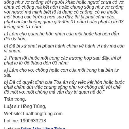
sống như vợ chồng với người khác hoặc người chưa có vợ,
chưa có chồng mà kết hôn hoặc chung sống như vợ chồng
với người mà mình biết rõ là đang có chồng, có vợ thuộc
một trong các trường hợp sau đây, thì bị phạt cảnh cáo,
phạt cải tạo không giam giữ đến 01 năm hoặc phạt tù từ 03
tháng đến 01 năm:
a) Làm cho quan hệ hôn nhân của một hoặc hai bên dẫn
đến ly hôn;
b) Đã bị xử phạt vi phạm hành chính về hành vi này mà còn
vi phạm.
2. Phạm tội thuộc một trong các trường hợp sau đây, thì bị
phạt tù từ 06 tháng đến 03 năm:
a) Làm cho vợ, chồng hoặc con của một trong hai bên tự
sát;
b) Đã có quyết định của Tòa án hủy việc kết hôn hoặc buộc
phải chấm dứt việc chung sống như vợ chồng trái với chế
độ một vợ, một ch
ồ
ng mà v
ẫ
n duy trì quan hệ đó."
Trân trọng.
Luật sư Hồng Trúng,
Website: Luathongtrung.com
hotline: 1900633218