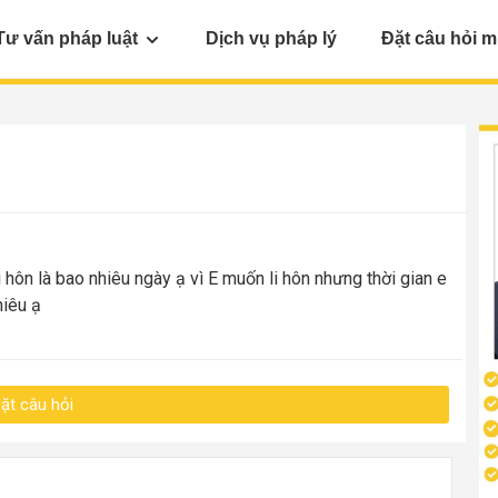
Tư vấn pháp luật
Dịch vụ pháp lý
Đặt câu hỏi m
i hôn là bao nhiêu ngày ạ vì E muốn li hôn nhưng thời gian e
hiêu ạ
ặt câu hỏi