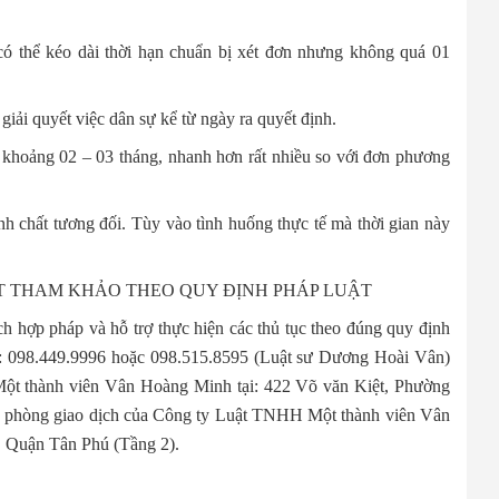
 có thể kéo dài thời hạn chuẩn bị xét đơn nhưng không quá 01
iải quyết việc dân sự kể từ ngày ra quyết định.
hỉ khoảng 02 – 03 tháng, nhanh hơn rất nhiều so với đơn phương
nh chất tương đối. Tùy vào tình huống thực tế mà thời gian này
ẤT THAM KHẢO THEO QUY ĐỊNH PHÁP LUẬT
ch hợp pháp và hỗ trợ thực hiện các thủ tục theo đúng quy định
hoại: 098.449.9996 hoặc 098.515.8595 (Luật sư Dương Hoài Vân)
ột thành viên Vân Hoàng Minh tại: 422 Võ văn Kiệt, Phường
 phòng giao dịch của Công ty Luật TNHH Một thành viên Vân
 Quận Tân Phú (Tầng 2).