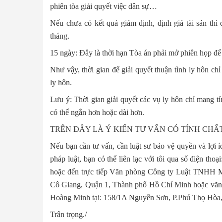
phiên tòa giải quyết việc dân sự…
Nếu chưa có kết quả giám định, định giá tài sản thì
tháng.
15 ngày: Đây là thời hạn Tòa án phải mở phiên họp để g
Như vậy, thời gian để giải quyết thuận tình ly hôn c
ly hôn.
Lưu ý: Thời gian giải quyết các vụ ly hôn chỉ mang tí
có thể ngắn hơn hoặc dài hơn.
TRÊN ĐÂY LÀ Ý KIẾN TƯ VẤN CÓ TÍNH CH
Nếu bạn cần tư vấn, cần luật sư bảo vệ quyền và lợi í
pháp luật, bạn có thể liên lạc với tôi qua số điện t
hoặc đến trực tiếp Văn phòng Công ty Luật TNHH M
Cô Giang, Quận 1, Thành phố Hồ Chí Minh hoặc văn
Hoàng Minh tại: 158/1A Nguyễn Sơn, P.Phú Thọ Hòa,
Trân trọng./