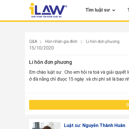
Tìm luật sư
Q&A
Hôn nhân gia đình
Li hôn đơn phương
15/10/2020
Li hôn đơn phương
Em chào luật sư . Cho em hỏi ra toà và giải quyết l
ở đà nẵng chỉ đuọc 15 ngày .và chi phí sẽ là bao n
Đ
Luật sư: Nguyễn Thành Huân