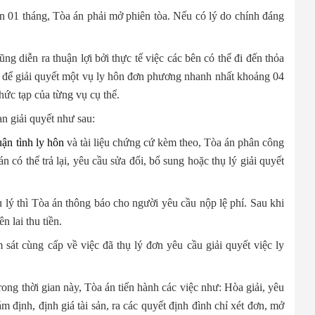
ạn 01 tháng, Tòa án phải mở phiên tòa. Nếu có lý do chính đáng
g diễn ra thuận lợi bởi thực tế việc các bên có thể đi đến thỏa
n để giải quyết một vụ ly hôn đơn phương nhanh nhất khoảng 04
hức tạp của từng vụ cụ thể.
an giải quyết như sau:
uận tình ly hôn
và tài liệu chứng cứ kèm theo, Tòa án phân công
có thể trả lại, yêu cầu sửa đổi, bổ sung hoặc thụ lý giải quyết
 lý thì Tòa án thông báo cho người yêu cầu nộp lệ phí. Sau khi
n lai thu tiền.
sát cùng cấp về việc đã thụ lý đơn yêu cầu giải quyết việc ly
rong thời gian này, Tòa án tiến hành các việc như: Hòa giải, yêu
m định, định giá tài sản, ra các quyết định đình chỉ xét đơn, mở