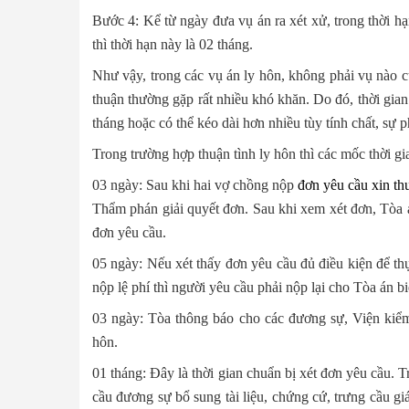
Bước 4: Kể từ ngày đưa vụ án ra xét xử, trong thời h
thì thời hạn này là 02 tháng.
Như vậy, trong các vụ án ly hôn, không phải vụ nào cũn
thuận thường gặp rất nhiều khó khăn. Do đó, thời gia
tháng hoặc có thể kéo dài hơn nhiều tùy tính chất, sự p
Trong trường hợp thuận tình ly hôn thì các mốc thời gi
03 ngày: Sau khi hai vợ chồng nộp
đơn yêu cầu xin th
Thẩm phán giải quyết đơn. Sau khi xem xét đơn, Tòa án 
đơn yêu cầu.
05 ngày: Nếu xét thấy đơn yêu cầu đủ điều kiện để thụ
nộp lệ phí thì người yêu cầu phải nộp lại cho Tòa án biê
03 ngày: Tòa thông báo cho các đương sự, Viện kiểm 
hôn.
01 tháng: Đây là thời gian chuẩn bị xét đơn yêu cầu. T
cầu đương sự bổ sung tài liệu, chứng cứ, trưng cầu giá