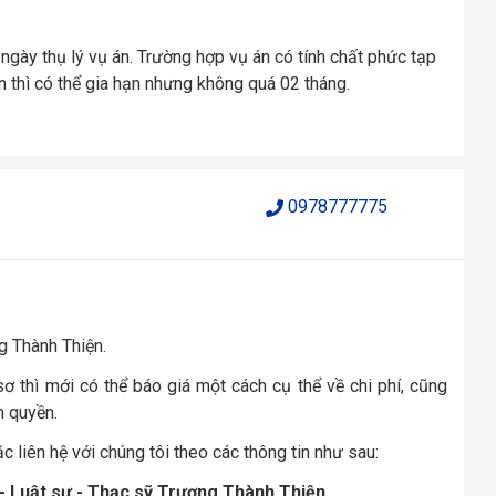
ừ ngày thụ lý vụ án. Trường hợp vụ án có tính chất phức tạp
n thì có thể gia hạn nhưng không quá 02 tháng.
0978777775
g Thành Thiện.
sơ thì mới có thể báo giá một cách cụ thể về chi phí, cũng
m quyền.
 liên hệ với chúng tôi theo các thông tin như sau:
uật sư - Thạc sỹ Trương Thành Thiện