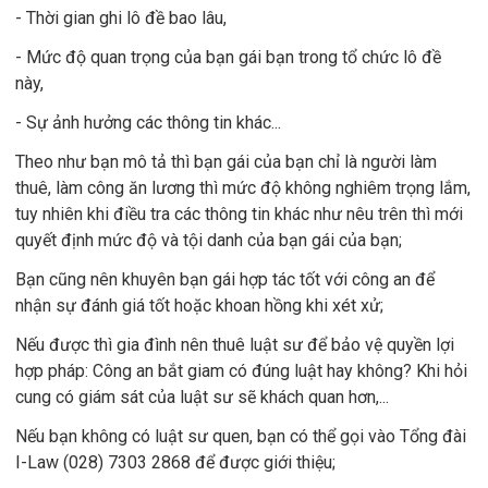
- Thời gian ghi lô đề bao lâu,
- Mức độ quan trọng của bạn gái bạn trong tổ chức lô đề
này,
- Sự ảnh hưởng các thông tin khác...
Theo như bạn mô tả thì bạn gái của bạn chỉ là người làm
thuê, làm công ăn lương thì mức độ không nghiêm trọng lắm,
tuy nhiên khi điều tra các thông tin khác như nêu trên thì mới
quyết định mức độ và tội danh của bạn gái của bạn;
Bạn cũng nên khuyên bạn gái hợp tác tốt với công an để
nhận sự đánh giá tốt hoặc khoan hồng khi xét xử;
Nếu được thì gia đình nên thuê luật sư để bảo vệ quyền lợi
hợp pháp: Công an bắt giam có đúng luật hay không? Khi hỏi
cung có giám sát của luật sư sẽ khách quan hơn,...
Nếu bạn không có luật sư quen, bạn có thể gọi vào Tổng đài
I-Law (028) 7303 2868 để được giới thiệu;