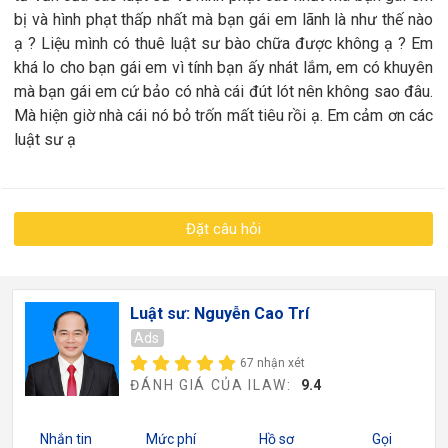
bị và hình phạt thấp nhất mà bạn gái em lãnh là như thế nào
ạ ? Liệu mình có thuê luật sư bào chữa được không ạ ? Em
khá lo cho bạn gái em vì tính bạn ấy nhát lắm, em có khuyên
mà bạn gái em cứ bảo có nhà cái đút lót nên không sao đâu.
Mà hiện giờ nhà cái nó bỏ trốn mất tiêu rồi ạ. Em cảm ơn các
luật sư ạ
Đặt câu hỏi
Luật sư: Nguyễn Cao Trí
Ads
67 nhận xét
ĐÁNH GIÁ CỦA ILAW:
9.4
Nhắn tin
Mức phí
Hồ sơ
Gọi