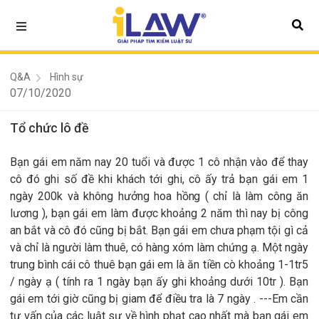
Q&A
Hình sự
07/10/2020
Tổ chức lô đề
Bạn gái em năm nay 20 tuổi và được 1 cô nhận vào để thay
cô đó ghi số đề khi khách tới ghi, cô ấy trả bạn gái em 1
ngày 200k và không hưởng hoa hồng ( chỉ là làm công ăn
lương ), bạn gái em làm được khoảng 2 năm thì nay bị công
an bắt và cô đó cũng bị bắt. Bạn gái em chưa phạm tội gì cả
và chỉ là người làm thuê, có hàng xóm làm chứng ạ. Một ngày
trung bình cái cô thuê bạn gái em là ăn tiền cò khoảng 1-1tr5
/ ngày ạ ( tính ra 1 ngày bạn ấy ghi khoảng dưới 10tr ). Bạn
gái em tới giờ cũng bị giam để điều tra là 7 ngày . ---Em cần
tư vấn của các luật sư về hình phạt cao nhất mà bạn gái em