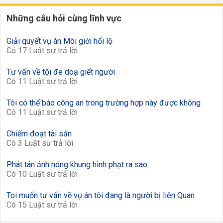
Những câu hỏi cùng lĩnh vực
Giải quyết vụ án Môi giới hối lộ
Có 17 Luật sư trả lời
Tư vấn về tội đe doạ giết người
Có 11 Luật sư trả lời
Tôi có thể báo công an trong trường hợp này được không
Có 11 Luật sư trả lời
Chiếm đoạt tài sản
Có 3 Luật sư trả lời
Phát tán ảnh nóng khung hình phạt ra sao
Có 10 Luật sư trả lời
Toi muốn tư vấn về vụ án tôi đang là người bị liên Quan
Có 15 Luật sư trả lời