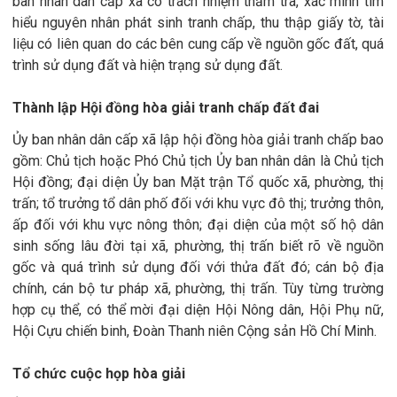
ban nhân dân cấp xã có trách nhiệm thẩm tra, xác minh tìm
hiểu nguyên nhân phát sinh tranh chấp, thu thập giấy tờ, tài
liệu có liên quan do các bên cung cấp về nguồn gốc đất, quá
trình sử dụng đất và hiện trạng sử dụng đất.
Thành lập Hội đồng hòa giải tranh chấp đất đai
Ủy ban nhân dân cấp xã lập hội đồng hòa giải tranh chấp bao
gồm: Chủ tịch hoặc Phó Chủ tịch Ủy ban nhân dân là Chủ tịch
Hội đồng; đại diện Ủy ban Mặt trận Tổ quốc xã, phường, thị
trấn; tổ trưởng tổ dân phố đối với khu vực đô thị; trưởng thôn,
ấp đối với khu vực nông thôn; đại diện của một số hộ dân
sinh sống lâu đời tại xã, phường, thị trấn biết rõ về nguồn
gốc và quá trình sử dụng đối với thửa đất đó; cán bộ địa
chính, cán bộ tư pháp xã, phường, thị trấn. Tùy từng trường
hợp cụ thể, có thể mời đại diện Hội Nông dân, Hội Phụ nữ,
Hội Cựu chiến binh, Đoàn Thanh niên Cộng sản Hồ Chí Minh.
Tổ chức cuộc họp hòa giải