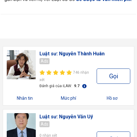
Luật sư: Nguyễn Thành Huân
Ads
746 nhận
Gọi
xét
Đánh giá của iLAW:
9.7
Nhắn tin
Mức phí
Hồ sơ
Luật sư: Nguyễn Văn Uý
Ads
0 nhận xét