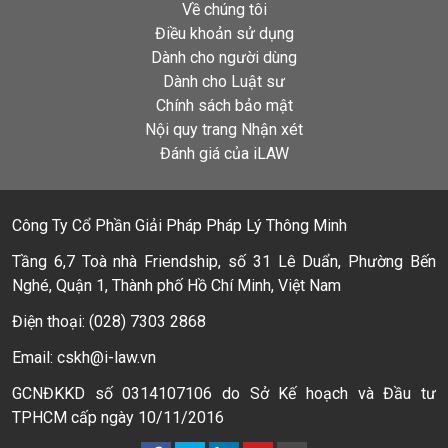
Về chúng tôi
Điều khoản sử dụng
Dành cho người dùng
Dành cho Luật sư
Chính sách bảo mật
Nội quy trang Nhận xét
Đánh giá của iLAW
Công Ty Cổ Phần Giải Pháp Pháp Lý Thông Minh
Tầng 6,7 Toà nhà Friendship, số 31 Lê Duẩn, Phường Bến
Nghé, Quận 1, Thành phố Hồ Chí Minh, Việt Nam
Điện thoại: (028) 7303 2868
Email: cskh@i-law.vn
GCNĐKKD số 0314107106 do Sở Kế hoạch và Đầu tư
TPHCM cấp ngày 10/11/2016