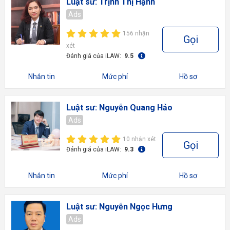
Luật sư: Trịnh Thị Hạnh
Ads
156 nhận
Gọi
xét
Đánh giá của iLAW:
9.5
Nhắn tin
Mức phí
Hồ sơ
Luật sư: Nguyễn Quang Hảo
Ads
10 nhận xét
Gọi
Đánh giá của iLAW:
9.3
Nhắn tin
Mức phí
Hồ sơ
Luật sư: Nguyễn Ngọc Hưng
Ads