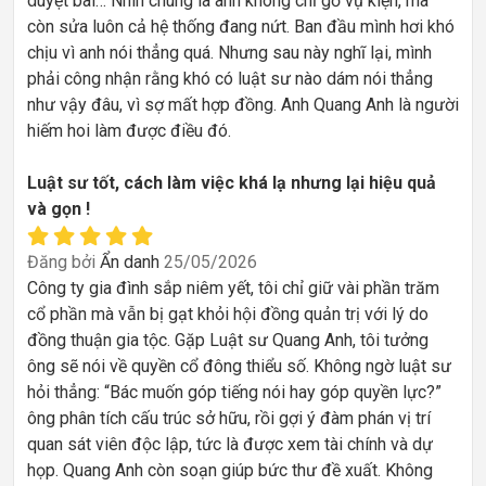
duyệt bài… Nhìn chung là anh không chỉ gỡ vụ kiện, mà
còn sửa luôn cả hệ thống đang nứt. Ban đầu mình hơi khó
chịu vì anh nói thẳng quá. Nhưng sau này nghĩ lại, mình
phải công nhận rằng khó có luật sư nào dám nói thẳng
như vậy đâu, vì sợ mất hợp đồng. Anh Quang Anh là người
hiếm hoi làm được điều đó.
Luật sư tốt, cách làm việc khá lạ nhưng lại hiệu quả
và gọn !
Đăng bởi
Ẩn danh
25/05/2026
Công ty gia đình sắp niêm yết, tôi chỉ giữ vài phần trăm
cổ phần mà vẫn bị gạt khỏi hội đồng quản trị với lý do
đồng thuận gia tộc. Gặp Luật sư Quang Anh, tôi tưởng
ông sẽ nói về quyền cổ đông thiểu số. Không ngờ luật sư
hỏi thẳng: “Bác muốn góp tiếng nói hay góp quyền lực?”
ông phân tích cấu trúc sở hữu, rồi gợi ý đàm phán vị trí
quan sát viên độc lập, tức là được xem tài chính và dự
họp. Quang Anh còn soạn giúp bức thư đề xuất. Không