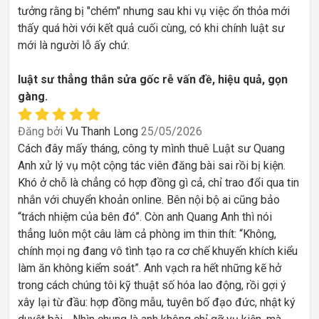
tưởng rằng bị "chém" nhưng sau khi vụ việc ổn thỏa mới
thấy quá hời với kết quả cuối cùng, có khi chính luật sư
mới là người lỗ ấy chứ.
luật sư thẳng thắn sửa gốc rễ vấn đề, hiệu quả, gọn
gàng.
Đăng bởi
Vu Thanh Long
25/05/2026
Cách đây mấy tháng, công ty mình thuê Luật sư Quang
Anh xử lý vụ một cộng tác viên đăng bài sai rồi bị kiện.
Khó ở chỗ là chẳng có hợp đồng gì cả, chỉ trao đổi qua tin
nhắn với chuyển khoản online. Bên nội bộ ai cũng bảo
“trách nhiệm của bên đó”. Còn anh Quang Anh thì nói
thẳng luôn một câu làm cả phòng im thin thít: “Không,
chính mọi ng đang vô tình tạo ra cơ chế khuyến khích kiểu
làm ăn không kiểm soát”. Anh vạch ra hết những kẽ hở
trong cách chúng tôi kỹ thuật số hóa lao động, rồi gợi ý
xây lại từ đầu: hợp đồng mẫu, tuyên bố đạo đức, nhật ký