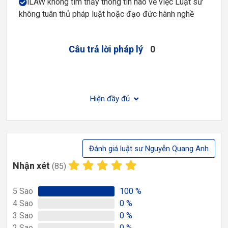
iLAW không tìm thấy thông tin nào về việc Luật sư
không tuân thủ pháp luật hoặc đạo đức hành nghề
Câu trả lời pháp lý
0
Hiện đầy đủ
Đánh giá luật sư Nguyễn Quang Anh
Nhận xét
(85)
5
Sao
100
%
4
Sao
0
%
3
Sao
0
%
2
Sao
0
%