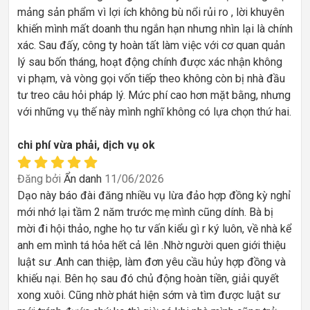
mảng sản phẩm vì lợi ích không bù nổi rủi ro , lời khuyên
khiến mình mất doanh thu ngắn hạn nhưng nhìn lại là chính
xác. Sau đấy, công ty hoàn tất làm việc với cơ quan quản
lý sau bốn tháng, hoạt động chính được xác nhận không
vi phạm, và vòng gọi vốn tiếp theo không còn bị nhà đầu
tư treo câu hỏi pháp lý. Mức phí cao hơn mặt bằng, nhưng
với những vụ thế này mình nghĩ không có lựa chọn thứ hai.
chi phí vừa phải, dịch vụ ok
Đăng bởi
Ẩn danh
11/06/2026
Dạo này báo đài đăng nhiều vụ lừa đảo hợp đồng kỳ nghỉ
mới nhớ lại tầm 2 năm trước mẹ mình cũng dính. Bà bị
mời đi hội thảo, nghe họ tư vấn kiểu gì r ký luôn, về nhà kể
anh em mình tá hỏa hết cả lên .Nhờ người quen giới thiệu
luật sư .Anh can thiệp, làm đơn yêu cầu hủy hợp đồng và
khiếu nại. Bên họ sau đó chủ động hoàn tiền, giải quyết
xong xuôi. Cũng nhờ phát hiện sớm và tìm được luật sư