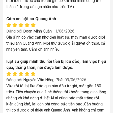
mới tránh đước chứ ko thì giờ có khi nhà mình cũng trở
thành 1 trong số nạn nhân như trên TV r.
Cảm ơn luật sư Quang Anh
Đăng bởi
Đoàn Minh Quân
11/06/2026
Gia đình có việc cần nhờ đến luật sư, may mắn được giới
thiệu anh Quang Anh. Mọi thứ được giải quyết ổn thỏa, cả
nhà yên tâm. Cảm ơn anh nhiều.
luật sư giúp mình thu hồi tiền bị lừa đảo, làm việc hiệu
quả, thẳng thắn, nói được làm được.
Đăng bởi
Nguyễn Văn Hồng Phát
09/06/2026
Vừa rồi tôi bị lừa đảo qua sàn đầu tư giả, mất gần 180
triệu. Tiền chuyển qua 1 hệ thống tài khoản trung gian lằng
nhằng và khả năng đi hết.Ai ai cũng bảo mất trắng rồi,
kiện cũng khó, lại còn phí công sức tiền bạc .Gần buông
thì có được giới thiệu anh Quang Anh. Anh không chỉ xem