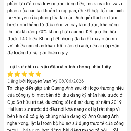
phần lừa đảo mà truy ngược dòng tiền, tìm ra vai trò và vi
phạm của các tài khoản trung gian, rồi kết hợp tố giác hình
sự với yêu cầu phong tỏa tài sản. Anh giải thích rõ từng
bước, nói thẳng từ đầu rằng vụ này làm được, khả năng
thu hồi khoảng 70%, không hứa suông. Kết quả thu hồi
được 140 triệu. Không hết nhưng đã là rất may mắn so
với nhiều nạn nhân khác. Rất cảm ơn anh, nếu ai gặp vấn
đề tương tự sẽ giới thiệu ngay
Luật sư nhìn ra vấn đề mà mình không nhìn thấy
Đăng bởi
Nguyễn Văn Vỹ
08/06/2026
Tôi chạy đến gặp anh Quang Anh sau khi logo thương hiệu
của công ty bị một bên đối thủ đăng ký nhãn hiệu trước ở
Cục Sở hữu trí tuệ, dù chúng tôi đã sử dụng từ năm 2019.
Hai luật sư trước đó đều nói khả năng đòi lại rất thấp vì
bên kia đã có giấy chứng nhận đăng ký. Anh Quang Anh
nghe xong, lật lại toàn bộ hồ sơ sử dụng thực tế của công
ty tôi — hóa đơn, hợp đồng, bài đăng mạng xã hội — rồi