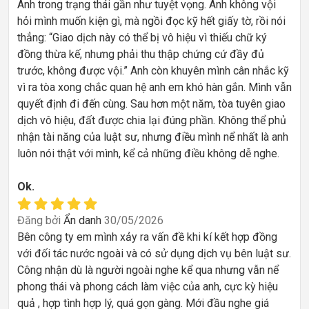
Anh trong trạng thái gần như tuyệt vọng. Anh không vội
hỏi mình muốn kiện gì, mà ngồi đọc kỹ hết giấy tờ, rồi nói
thẳng: “Giao dịch này có thể bị vô hiệu vì thiếu chữ ký
đồng thừa kế, nhưng phải thu thập chứng cứ đầy đủ
trước, không được vội.” Anh còn khuyên mình cân nhắc kỹ
vì ra tòa xong chắc quan hệ anh em khó hàn gắn. Mình vẫn
quyết định đi đến cùng. Sau hơn một năm, tòa tuyên giao
dịch vô hiệu, đất được chia lại đúng phần. Không thể phủ
nhận tài năng của luật sư, nhưng điều mình nể nhất là anh
luôn nói thật với mình, kể cả những điều không dễ nghe.
Ok.
Đăng bởi
Ẩn danh
30/05/2026
Bên công ty em mình xảy ra vấn đề khi kí kết hợp đồng
với đối tác nước ngoài và có sử dụng dịch vụ bên luật sư.
Công nhận dù là người ngoài nghe kể qua nhưng vẫn nể
phong thái và phong cách làm việc của anh, cực kỳ hiệu
quả , hợp tình hợp lý, quá gọn gàng. Mới đầu nghe giá