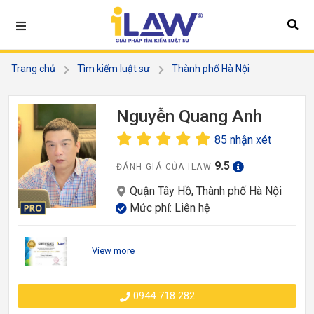
Trang chủ
Tìm kiếm luật sư
Thành phố Hà Nội
Quận Tây Hồ
Nguyễn Quang Anh
Nguyễn Quang Anh
85 nhận xét
9.5
ĐÁNH GIÁ CỦA ILAW
Quận Tây Hồ, Thành phố Hà Nội
Mức phí: Liên hệ
View more
0944 718 282