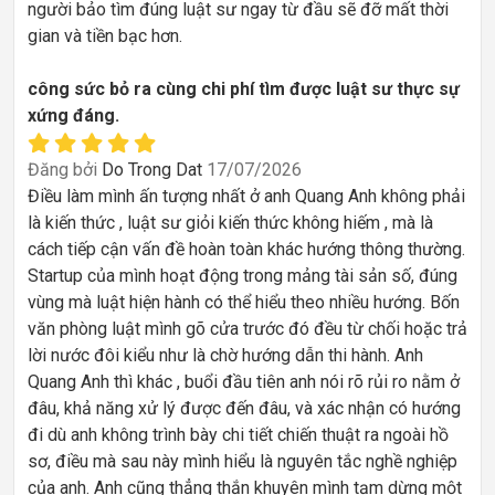
người bảo tìm đúng luật sư ngay từ đầu sẽ đỡ mất thời
gian và tiền bạc hơn.
công sức bỏ ra cùng chi phí tìm được luật sư thực sự
xứng đáng.
Đăng bởi
Do Trong Dat
17/07/2026
Điều làm mình ấn tượng nhất ở anh Quang Anh không phải
là kiến thức , luật sư giỏi kiến thức không hiếm , mà là
cách tiếp cận vấn đề hoàn toàn khác hướng thông thường.
Startup của mình hoạt động trong mảng tài sản số, đúng
vùng mà luật hiện hành có thể hiểu theo nhiều hướng. Bốn
văn phòng luật mình gõ cửa trước đó đều từ chối hoặc trả
lời nước đôi kiểu như là chờ hướng dẫn thi hành. Anh
Quang Anh thì khác , buổi đầu tiên anh nói rõ rủi ro nằm ở
đâu, khả năng xử lý được đến đâu, và xác nhận có hướng
đi dù anh không trình bày chi tiết chiến thuật ra ngoài hồ
sơ, điều mà sau này mình hiểu là nguyên tắc nghề nghiệp
của anh. Anh cũng thẳng thắn khuyên mình tạm dừng một