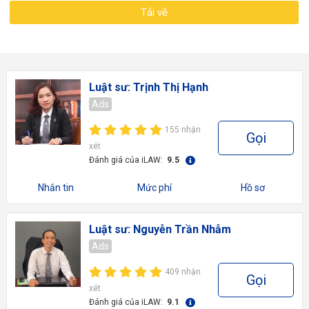
Tải về
Luật sư: Trịnh Thị Hạnh
Ads
155 nhận
Gọi
xét
Đánh giá của iLAW:
9.5
Nhắn tin
Mức phí
Hồ sơ
Luật sư: Nguyễn Trần Nhẫm
Ads
409 nhận
Gọi
xét
Đánh giá của iLAW:
9.1