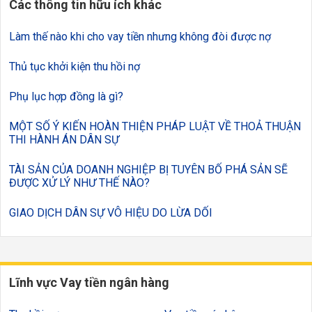
Các thông tin hữu ích khác
Làm thế nào khi cho vay tiền nhưng không đòi được nợ
Thủ tục khởi kiện thu hồi nợ
Phụ lục hợp đồng là gì?
MỘT SỐ Ý KIẾN HOÀN THIỆN PHÁP LUẬT VỀ THOẢ THUẬN
THI HÀNH ÁN DÂN SỰ
TÀI SẢN CỦA DOANH NGHIỆP BỊ TUYÊN BỐ PHÁ SẢN SẼ
ĐƯỢC XỬ LÝ NHƯ THẾ NÀO?
GIAO DỊCH DÂN SỰ VÔ HIỆU DO LỪA DỐI
Lĩnh vực Vay tiền ngân hàng