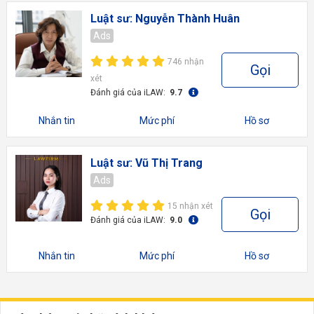
Luật sư: Nguyễn Thành Huân
Ads
746 nhận
Gọi
xét
Đánh giá của iLAW:
9.7
Nhắn tin
Mức phí
Hồ sơ
Luật sư: Vũ Thị Trang
Ads
15 nhận xét
Gọi
Đánh giá của iLAW:
9.0
Nhắn tin
Mức phí
Hồ sơ