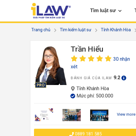
Tìm luật sư
Trang chủ
Tìm kiếm luật sư
Tỉnh Khánh Hòa
Trần Hiểu
30 nhận
xét
9.2
ĐÁNH GIÁ CỦA ILAW
Tỉnh Khánh Hòa
Mức phí: 500.000
View more
0889 181 585