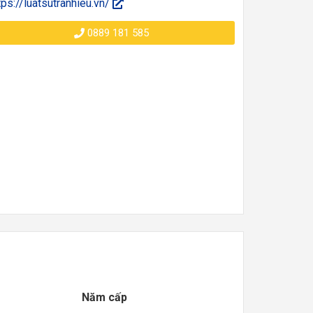
tps://luatsutranhieu.vn/
0889 181 585
Năm cấp