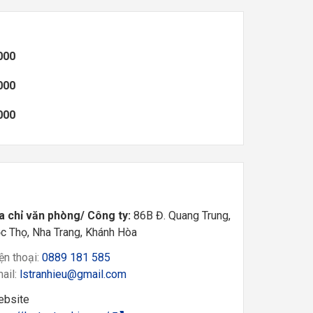
000
000
000
a chỉ văn phòng/ Công ty:
86B Đ. Quang Trung,
c Thọ, Nha Trang, Khánh Hòa
ện thoại:
0889 181 585
ail:
lstranhieu@gmail.com
bsite