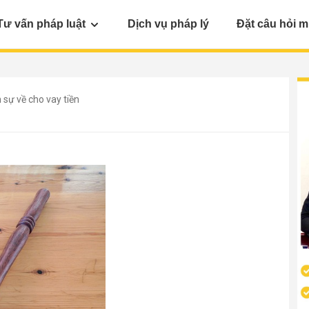
Tư vấn pháp luật
Dịch vụ pháp lý
Đặt câu hỏi m
 sự về cho vay tiền