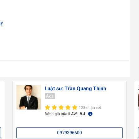
ay
Luật sư: Trần Quang Thịnh
Ads
128 nhận xét
Đánh giá của iLAW:
9.4
0979396600