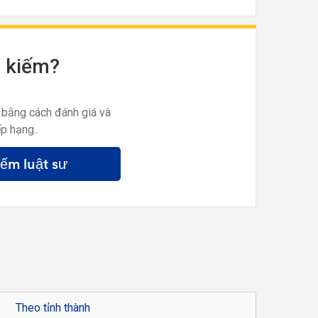
m kiếm?
 bằng cách đánh giá và
p hạng..
iếm luật sư
Theo tỉnh thành