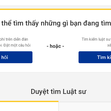
thể tìm thấy những gì bạn đang tì
phí trên diễn đàn
Tìm kiếm luật sư
i. Đặt một câu hỏi
xế
- hoặc -
 hỏi
Tìm k
Duyệt tìm Luật sư