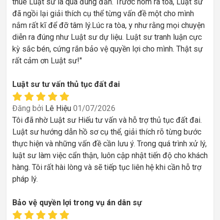
thuê Luật sư là quá đúng đắn. Trước hôm ra tòa, Luật sư
đã ngồi lại giải thích cụ thể từng vấn đề một cho mình
nắm rất kĩ để đỡ tâm lý.Lúc ra tòa, y như rằng mọi chuyện
diễn ra đúng như Luật sư dự liệu. Luật sư tranh luận cực
kỳ sắc bén, cứng rắn bảo vệ quyền lợi cho mình. Thật sự
rất cảm ơn Luật sư!"
Luật sư tư vấn thủ tục đất đai
Đăng bởi
Lê Hiệu
01/07/2026
Tôi đã nhờ Luật sư Hiếu tư vấn và hỗ trợ thủ tục đất đai.
Luật sư hướng dẫn hồ sơ cụ thể, giải thích rõ từng bước
thực hiện và những vấn đề cần lưu ý. Trong quá trình xử lý,
luật sư làm việc cẩn thận, luôn cập nhật tiến độ cho khách
hàng. Tôi rất hài lòng và sẽ tiếp tục liên hệ khi cần hỗ trợ
pháp lý.
Bảo vệ quyền lợi trong vụ án dân sự