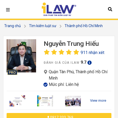
Trang chủ
Tìm kiếm luật sư
Thành phố Hồ Chí Minh
Quận Tân Phú
Nguyễn Trung Hiếu
Nguyễn Trung Hiếu
911 nhận xét
9.7
ĐÁNH GIÁ CỦA ILAW
Quận Tân Phú, Thành phố Hồ Chí
Minh
Mức phí: Liên hệ
View more
0917 333 769