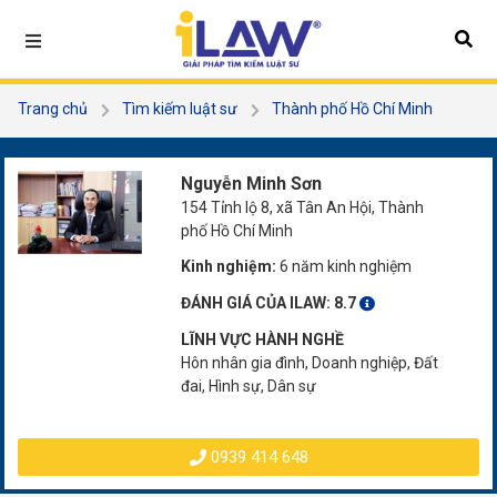
Trang chủ
Tìm kiếm luật sư
Thành phố Hồ Chí Minh
Huyện Củ Chi
Nguyễn Minh Sơn
Nguyễn Minh Sơn
154 Tỉnh lộ 8, xã Tân An Hội, Thành
phố Hồ Chí Minh
Kinh nghiệm:
6 năm kinh nghiệm
ĐÁNH GIÁ CỦA ILAW:
8.7
LĨNH VỰC HÀNH NGHỀ
Hôn nhân gia đình, Doanh nghiệp, Đất
đai, Hình sự, Dân sự
0939 414 648