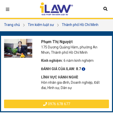
Trang chủ
Tìm kiếm luật sư
Thành phố Hồ Chí Minh
Quận 12
Phạm Thị Nguyệt
Phạm Thị Nguyệt
175 Dương Quảng Hàm, phường An
Nhơn, Thành phố Hồ Chí Minh
Kinh nghiệm:
6 năm kinh nghiệm
ĐÁNH GIÁ CỦA ILAW:
8.7
LĨNH VỰC HÀNH NGHỀ
Hôn nhân gia đình, Doanh nghiệp, Đất
đai, Hình sự, Dân sự
0976 678 677