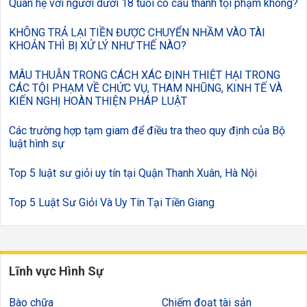
Quan hệ với người dưới 18 tuổi có cấu thành tội phạm không?
KHÔNG TRẢ LẠI TIỀN ĐƯỢC CHUYỂN NHẦM VÀO TÀI
KHOẢN THÌ BỊ XỬ LÝ NHƯ THẾ NÀO?
MÂU THUẪN TRONG CÁCH XÁC ĐỊNH THIỆT HẠI TRONG
CÁC TỘI PHẠM VỀ CHỨC VỤ, THAM NHŨNG, KINH TẾ VÀ
KIẾN NGHỊ HOÀN THIỆN PHÁP LUẬT
Các trường hợp tạm giam để điều tra theo quy định của Bộ
luật hình sự
Top 5 luật sư giỏi uy tín tại Quận Thanh Xuân, Hà Nội
Top 5 Luật Sư Giỏi Và Uy Tín Tại Tiền Giang
Lĩnh vực Hình Sự
Bào chữa
Chiếm đoạt tài sản