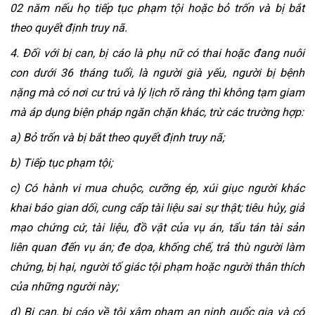
02 năm nếu họ tiếp tục phạm tội hoặc bỏ trốn và bị bắt 
theo quyết định truy nã.
4. Đối với bị can, bị cáo là phụ nữ có thai hoặc đang nuôi 
con dưới 36 tháng tuổi, là người già yếu, người bị bệnh 
nặng mà có nơi cư trú và lý lịch rõ ràng thì không tạm giam 
mà áp dụng biện pháp ngăn chặn khác, trừ các trường hợp:
a) Bỏ trốn và bị bắt theo quyết định truy nã;
b) Tiếp tục phạm tội;
c) Có hành vi mua chuộc, cưỡng ép, xúi giục người khác 
khai báo gian dối, cung cấp tài liệu sai sự thật; tiêu hủy, giả 
mạo chứng cứ, tài liệu, đồ vật của vụ án, tẩu tán tài sản 
liên quan đến vụ án; đe dọa, khống chế, trả thù người làm 
chứng, bị hại, người tố giác tội phạm hoặc người thân thích 
của những người này;
d) Bị can, bị cáo về tội xâm phạm an ninh quốc gia và có 