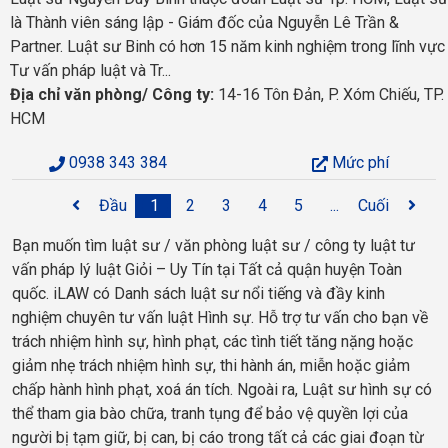
là Thành viên sáng lập - Giám đốc của Nguyễn Lê Trần &
Partner. Luật sư Binh có hơn 15 năm kinh nghiệm trong lĩnh vực
Tư vấn pháp luật và Tr...
Địa chỉ văn phòng/ Công ty:
14-16 Tôn Đản, P. Xóm Chiếu, TP.
HCM
0938 343 384
Mức phí
Đầu
1
2
3
4
5
...
Cuối
Bạn muốn tìm luật sư / văn phòng luật sư / công ty luật tư
vấn pháp lý luật Giỏi – Uy Tín tại Tất cả quận huyện Toàn
quốc. iLAW có Danh sách luật sư nổi tiếng và đầy kinh
nghiệm chuyên tư vấn luật Hình sự. Hỗ trợ tư vấn cho bạn về
trách nhiệm hình sự, hình phạt, các tình tiết tăng nặng hoặc
giảm nhẹ trách nhiệm hình sự, thi hành án, miễn hoặc giảm
chấp hành hình phạt, xoá án tích. Ngoài ra, Luật sư hình sự có
thể tham gia bào chữa, tranh tụng để bảo vệ quyền lợi của
người bị tạm giữ, bị can, bị cáo trong tất cả các giai đoạn từ