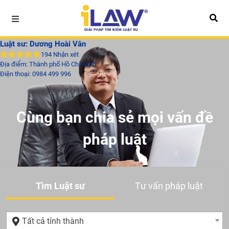
Luật sư: Dương Hoài Vân
194 Nhận xét
Địa điểm: Thành phố Hồ Chí Minh
Điện thoại:
0984 499 996
Cùng bạn chia sẻ mọi vấn đề
pháp luật
Tìm Luật sư
Tư vấn pháp luật
Tất cả tỉnh thành