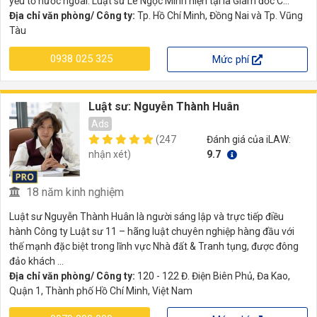
yếu tố nước ngoài. Luật sư Lê Ngọc Minh hiện tại là Giám đốc C...
Địa chỉ văn phòng/ Công ty:
Tp. Hồ Chí Minh, Đồng Nai và Tp. Vũng
Tàu
0938 025 325
Mức phí
Luật sư: Nguyễn Thành Huân
Ads
(247
Đánh giá của iLAW:
nhận xét)
9.7
18 năm kinh nghiệm
Luật sư Nguyễn Thành Huân là người sáng lập và trực tiếp điều
hành Công ty Luật sư 11 – hãng luật chuyên nghiệp hàng đầu với
thế mạnh đặc biệt trong lĩnh vực Nhà đất & Tranh tụng, được đông
đảo khách ...
Địa chỉ văn phòng/ Công ty:
120 - 122 Đ. Điện Biên Phủ, Đa Kao,
Quận 1, Thành phố Hồ Chí Minh, Việt Nam