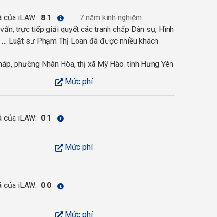
á của iLAW:
8.1
7 năm kinh nghiệm
vấn, trực tiếp giải quyết các tranh chấp Dân sự, Hình
kế, … Luật sư Phạm Thị Loan đã được nhiều khách
áp, phường Nhân Hòa, thị xã Mỹ Hào, tỉnh Hưng Yên
Mức phí
á của iLAW:
0.1
Mức phí
á của iLAW:
0.0
Mức phí