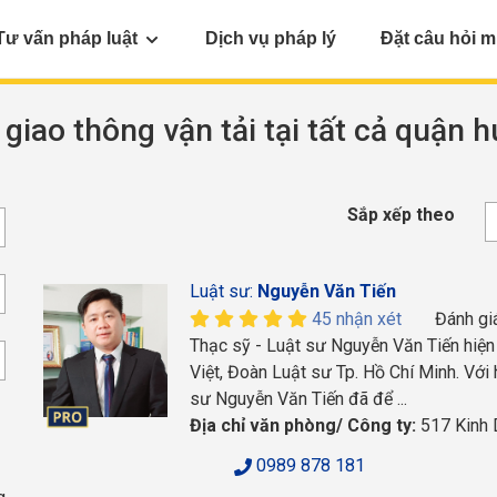
Tư vấn pháp luật
Dịch vụ pháp lý
Đặt câu hỏi m
 giao thông vận tải tại tất cả quận 
Sắp xếp theo
Luật sư:
Nguyễn Văn Tiến
45 nhận xét
Đánh gi
Thạc sỹ - Luật sư Nguyễn Văn Tiến hiện
Việt, Đoàn Luật sư Tp. Hồ Chí Minh. Với
sư Nguyễn Văn Tiến đã để ...
Địa chỉ văn phòng/ Công ty:
517 Kinh 
0989 878 181