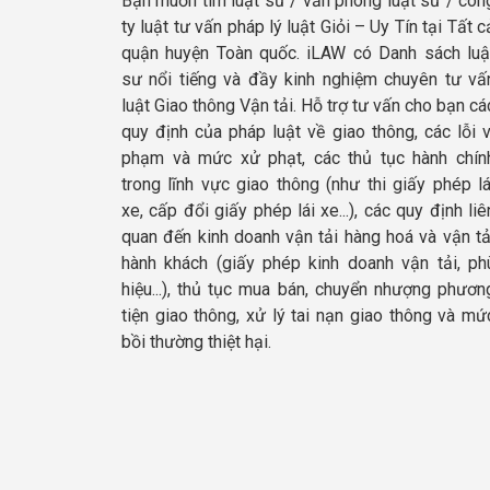
Bạn muốn tìm luật sư / văn phòng luật sư / côn
ty luật tư vấn pháp lý luật Giỏi – Uy Tín tại Tất c
quận huyện Toàn quốc. iLAW có Danh sách luậ
sư nổi tiếng và đầy kinh nghiệm chuyên tư vấ
luật Giao thông Vận tải. Hỗ trợ tư vấn cho bạn cá
quy định của pháp luật về giao thông, các lỗi v
phạm và mức xử phạt, các thủ tục hành chín
trong lĩnh vực giao thông (như thi giấy phép lá
xe, cấp đổi giấy phép lái xe...), các quy định liê
quan đến kinh doanh vận tải hàng hoá và vận tả
hành khách (giấy phép kinh doanh vận tải, ph
hiệu...), thủ tục mua bán, chuyển nhượng phươn
tiện giao thông, xử lý tai nạn giao thông và mứ
bồi thường thiệt hại.