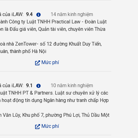
á của iLAW:
9.4
14 năm kinh nghiệm
hành Công ty Luật TNHH Practical Law - Đoàn Luật
n là Đấu giá viên, Quản tài viên, chuyên viên Thừa
toà nhà ZenTower- số 12 đường Khuất Duy Tiến,
uân, thành phố Hà Nội
Mức phí
á của iLAW:
9.1
10 năm kinh nghiệm
 Luật TNHH PT & Partners. Luật sư chuyên xử lý các
uan hoạt động tín dụng Ngân hàng như tranh chấp Hợp
 Văn Lũy, Khu phố 7, phường Phú Lợi, Thủ Dầu Một
Mức phí