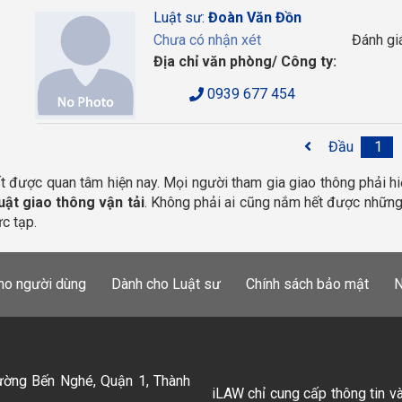
Luật sư:
Đoàn Văn Đồn
Chưa có nhận xét
Đánh gi
Địa chỉ văn phòng/ Công ty:
0939 677 454
Đầu
1
t được quan tâm hiện nay. Mọi người tham gia giao thông phải hiể
uật giao thông vận tải
. Không phải ai cũng nắm hết được những
c tạp. 
ho người dùng
Dành cho Luật sư
Chính sách bảo mật
N
ường Bến Nghé, Quận 1, Thành
iLAW chỉ cung cấp thông tin v