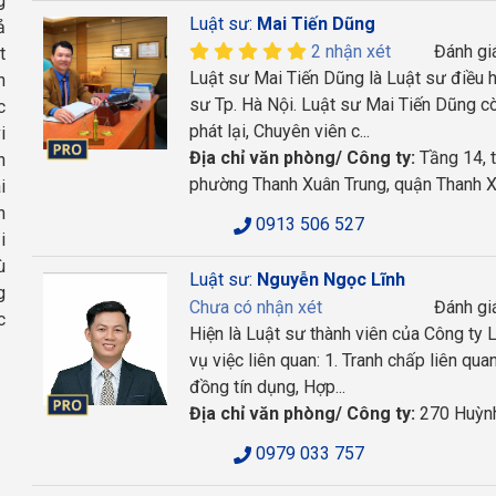
g
Luật sư:
Mai Tiến Dũng
ả
2 nhận xét
Đánh gi
t
Luật sư Mai Tiến Dũng là Luật sư điều 
n
sư Tp. Hà Nội. Luật sư Mai Tiến Dũng cò
c
phát lại, Chuyên viên c...
i
Địa chỉ văn phòng/ Công ty:
Tầng 14, 
h
phường Thanh Xuân Trung, quận Thanh X
i
n
0913 506 527
i
ù
Luật sư:
Nguyễn Ngọc Lĩnh
g
Chưa có nhận xét
Đánh gi
c
Hiện là Luật sư thành viên của Công ty
vụ việc liên quan: 1. Tranh chấp liên q
đồng tín dụng, Hợp...
Địa chỉ văn phòng/ Công ty:
270 Huỳnh
0979 033 757