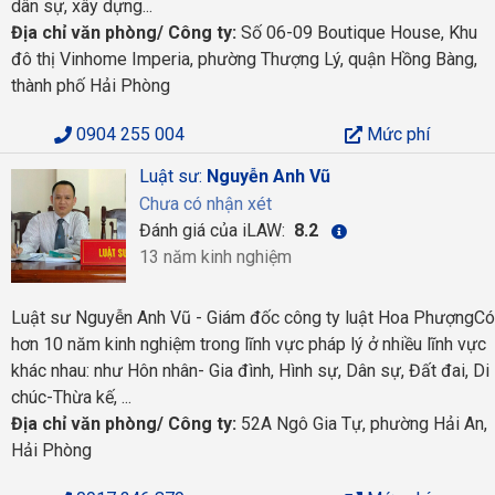
dân sự, xây dựng...
Địa chỉ văn phòng/ Công ty:
Số 06-09 Boutique House, Khu
đô thị Vinhome Imperia, phường Thượng Lý, quận Hồng Bàng,
thành phố Hải Phòng
0904 255 004
Mức phí
Luật sư:
Nguyễn Anh Vũ
Chưa có nhận xét
Đánh giá của iLAW:
8.2
13 năm kinh nghiệm
Luật sư Nguyễn Anh Vũ - Giám đốc công ty luật Hoa PhượngCó
hơn 10 năm kinh nghiệm trong lĩnh vực pháp lý ở nhiều lĩnh vực
khác nhau: như Hôn nhân- Gia đình, Hình sự, Dân sự, Đất đai, Di
chúc-Thừa kế, ...
Địa chỉ văn phòng/ Công ty:
52A Ngô Gia Tự, phường Hải An,
Hải Phòng