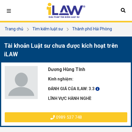
Trang chủ
Tìm kiếm luật sư
Thành phố Hải Phòng
Dương Hùng Tính
Tài khoản Luật sư chưa được kích hoạt trên
iLAW
Dương Hùng Tính
Kinh nghiệm:
ĐÁNH GIÁ CỦA ILAW:
3.3
LĨNH VỰC HÀNH NGHỀ
0989 537 748