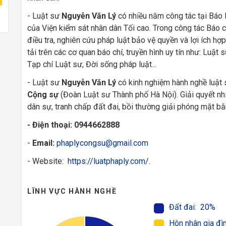
- Luật sư
Nguyễn Văn Lý
có nhiều năm công tác tại Báo 
của Viện kiểm sát nhân dân Tối cao. Trong công tác Báo c
điều tra, nghiên cứu pháp luật bảo vệ quyền và lợi ích 
tải trên các cơ quan báo chí, truyền hình uy tín như: Luật
Tạp chí Luật sư, Đời sống pháp luật...
- Luật sư
Nguyễn Văn Lý
có kinh nghiệm hành nghề luật 
Cộng sự
(Đoàn Luật sư Thành phố Hà Nội). Giải quyết nhi
dân sự, tranh chấp đất đai, bồi thường giải phóng mặt bằn
- Điện thoại:
0944662888
-
Email:
phaplycongsu@gmail.com
- Website:
https://luatphaply.com/.
LĨNH VỰC HÀNH NGHỀ
Đất đai: 20%
Hôn nhân gia đì