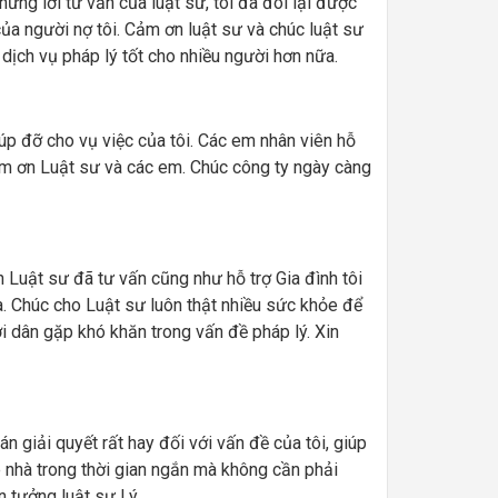
hững lời tư vấn của luật sư, tôi đã đòi lại được
ủa người nợ tôi. Cảm ơn luật sư và chúc luật sư
 dịch vụ pháp lý tốt cho nhiều người hơn nữa.
iúp đỡ cho vụ việc của tôi. Các em nhân viên hỗ
cảm ơn Luật sư và các em. Chúc công ty ngày càng
n Luật sư đã tư vấn cũng như hỗ trợ Gia đình tôi
a. Chúc cho Luật sư luôn thật nhiều sức khỏe để
i dân gặp khó khăn trong vấn đề pháp lý. Xin
n giải quyết rất hay đối với vấn đề của tôi, giúp
ê nhà trong thời gian ngắn mà không cần phải
in tưởng luật sư Lý.