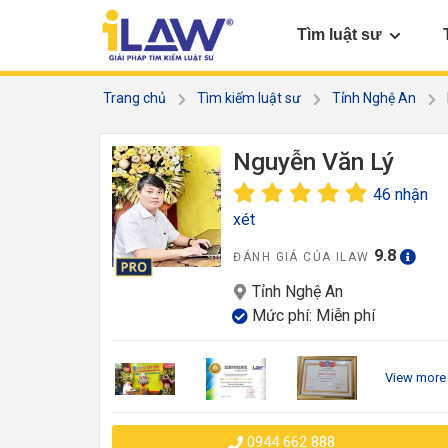
Tìm luật sư
Trang chủ
Tìm kiếm luật sư
Tỉnh Nghệ An
Nguyễn Văn Lý
46 nhận
xét
9.8
ĐÁNH GIÁ CỦA ILAW
Tỉnh Nghệ An
Mức phí: Miễn phí
View more
0944 662 888