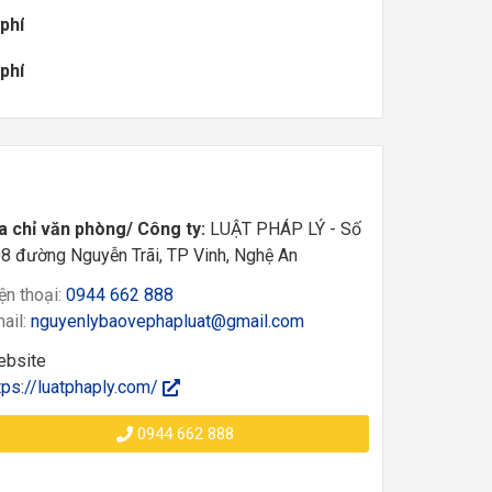
phí
phí
a chỉ văn phòng/ Công ty:
LUẬT PHÁP LÝ - Số
8 đường Nguyễn Trãi, TP Vinh, Nghệ An
ện thoại:
0944 662 888
ail:
nguyenlybaovephapluat@gmail.com
bsite
tps://luatphaply.com/
0944 662 888