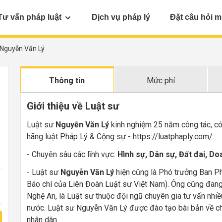
Tư vấn pháp luật
Dịch vụ pháp lý
Đặt câu hỏi m
Nguyễn Văn Lý
Thông tin
Mức phí
Giới thiệu về Luật sư
Luật sư
Nguyễn Văn Lý
kinh nghiệm 25 năm công tác, có 
hãng luật Pháp Lý & Cộng sự - https://luatphaply.com/.
- Chuyên sâu các lĩnh vực:
Hình sự, Dân sự, Đất đai, Do
- Luật sư
Nguyễn Văn Lý
hiện cũng là Phó trưởng Ban Ph
Báo chí của Liên Đoàn Luật sư Việt Nam). Ông cũng đang 
Nghệ An, là Luật sư thuộc đội ngũ chuyên gia tư vấn nhi
nước. Luật sư Nguyễn Văn Lý được đào tạo bài bản về ch
nhân dân.