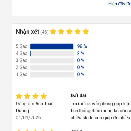
Hiện đầy 
Nhận xét
(46)
5
Sao
98
%
4
Sao
2
%
3
Sao
0
%
2
Sao
0
%
1
Sao
0
%
Đất dai
Đăng bởi
Anh Tuan
Tôi mới ra vấn phong gặp luật
Duong
tình.thắng thắn.mong là mới s
01/01/2026
nhiều sk.de con giúp đc nhiều 