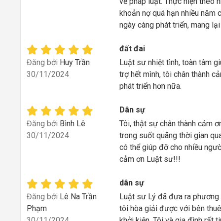
về pháp luật. Thực hiện theo n
khoản nợ quá hạn nhiều năm c
ngày càng phát triển, mang lại
đất đai
Đăng bởi
Huy Trần
Luật sư nhiệt tình, toàn tâm g
30/11/2024
trợ hết mình, tôi chân thành 
phát triển hơn nữa.
Dân sự
Đăng bởi
Bình Lê
Tôi, thật sự chân thành cảm ơ
30/11/2024
trong suốt quãng thời gian qu
có thể giúp đỡ cho nhiều ngườ
cảm ơn Luật sư!!!
dân sự
Đăng bởi
Lê Na Trần
Luật sư Lý đã đưa ra phương á
Phạm
tôi hòa giải được với bên thu
30/11/2024
khởi kiện. Tôi và gia đình rất t