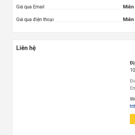
Giá qua Email
Miễn 
Giá qua điện thoại
Miễn 
Liên hệ
Đị
10
Đi
Em
We
ht