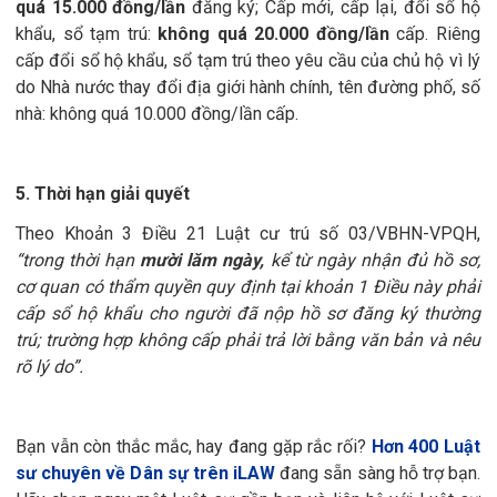
quá 15.000 đồng/lần
đăng ký; Cấp mới, cấp lại, đổi sổ hộ
khẩu, sổ tạm trú:
không quá 20.000 đồng/lần
cấp. Riêng
cấp đổi sổ hộ khẩu, sổ tạm trú theo yêu cầu của chủ hộ vì lý
do Nhà nước thay đổi địa giới hành chính, tên đường phố, số
nhà: không quá 10.000 đồng/lần cấp.
5. Thời hạn giải quyết
Theo Khoản 3 Điều 21 Luật cư trú số 03/VBHN-VPQH,
“trong thời hạn
mười lăm ngày,
kể từ ngày nhận đủ hồ sơ,
cơ quan có thẩm quyền quy định tại khoản 1 Điều này phải
cấp sổ hộ khẩu cho người đã nộp hồ sơ đăng ký thường
trú; trường hợp không cấp phải trả lời bằng văn bản và nêu
rõ lý do”.
Bạn vẫn còn thắc mắc, hay đang gặp rắc rối?
Hơn 400 Luật
sư chuyên về Dân sự trên iLAW
đang sẵn sàng hỗ trợ bạn.