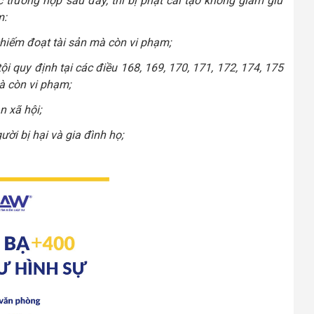
trường hợp sau đây, thì bị phạt cải tạo không giam giữ
m:
chiếm đoạt tài sản mà còn vi phạm;
tội quy định tại các điều 168, 169, 170, 171, 172, 174, 175
à còn vi phạm;
n xã hội;
ời bị hại và gia đình họ;