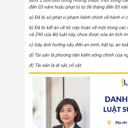
dưới 2.000.000 đồng nhưng thuộc một trong các 
đến 03 năm hoặc phạt tù từ 06 tháng đến 03 nă
a) Đã bị xử phạt vi phạm hành chính về hành vi 
b) Đã bị kết án về tội này hoặc về một trong các 
và 290 của Bộ luật này, chưa được xóa án tích m
c) Gây ảnh hưởng xấu đến an ninh, trật tự, an toà
d) Tài sản là phương tiện kiếm sống chính của ngư
đ) Tài sản là di vật, cổ vật.