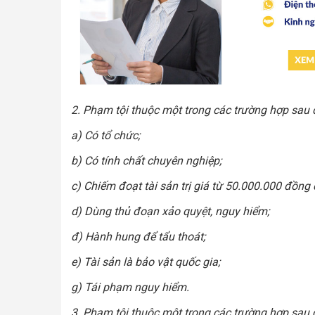
2. Phạm tội thuộc một trong các trường hợp sau đ
a) Có tổ chức;
b) Có tính chất chuyên nghiệp;
c) Chiếm đoạt tài sản trị giá từ 50.000.000 đồn
d) Dùng thủ đoạn xảo quyệt, nguy hiểm;
đ) Hành hung để tẩu thoát;
e) Tài sản là bảo vật quốc gia;
g) Tái phạm nguy hiểm.
3. Phạm tội thuộc một trong các trường hợp sau đ