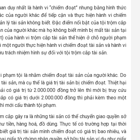
an duy nhất là hành vi “chiếm đoạt” nhưng bằng hình thức
iác của người khác để tiếp cận và thực hiện hành vi chiếm
n lý tài sản không biết. Đặc điểm nổi bật của tội trộm cắp
 sản của người khác mà họ không biết mình bị mất tài sản tại
 mật) của hành vi trộm cắp tài sản thể hiện ở chỗ người phạm
hi một người thực hiện hành vi chiếm đoạt tài sản và hành vi
ứu trách nhiệm hình sự đối với tội trộm cắp tài sản.
i phạm tội là nhằm chiếm đoạt tài sản của người khác. Do
tài sản, mà cụ thể là giá trị tài sản bị chiếm đoạt. Thiệt hại
ải có giá trị từ 2.000.000 đồng trở lên thì mới bị truy cứu
 cắp có giá trị dưới 2.000.000 đồng thì phải kèm theo một
thì mới cấu thành tội phạm.
ộm cắp gây ra là những tài sản có thể chuyển giao quyền sở
 tiền, hàng hoá, đồ dùng. Thực tế có trường hợp tại thời
ết giá trị tài sản mình chiếm đoạt có giá trị bao nhiêu, và
 loại giấy tờ chứng nhận quyền sở hữu tài sản ví dụ như giấy