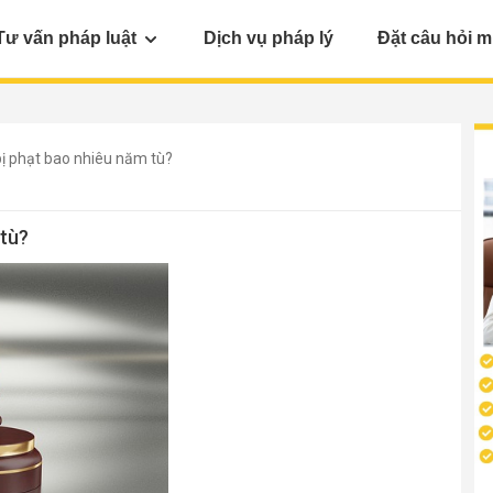
Tư vấn pháp luật
Dịch vụ pháp lý
Đặt câu hỏi m
bị phạt bao nhiêu năm tù?
 tù?