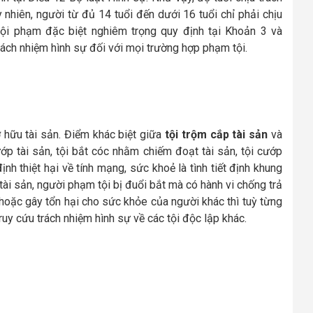
y nhiên, người từ đủ 14 tuổi đến dưới 16 tuổi chỉ phải chịu
 tội phạm đặc biệt nghiêm trọng quy định tại Khoản 3 và
rách nhiệm hình sự đối với mọi trường hợp phạm tội.
 hữu tài sản. Điểm khác biệt giữa
tội trộm cắp tài sản
và
ớp tài sản, tội bắt cóc nhằm chiếm đoạt tài sản, tội cướp
nh thiệt hại về tính mạng, sức khoẻ là tình tiết định khung
tài sản, người phạm tội bị đuổi bắt mà có hành vi chống trả
 hoặc gây tổn hại cho sức khỏe của người khác thì tuỳ từng
uy cứu trách nhiệm hình sự về các tội độc lập khác.
n