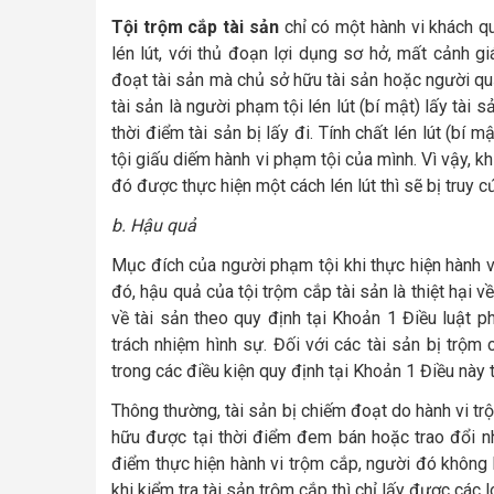
Tội trộm cắp tài sản
chỉ có một hành vi khách qu
lén lút, với thủ đoạn lợi dụng sơ hở, mất cảnh g
đoạt tài sản mà chủ sở hữu tài sản hoặc người quả
tài sản là người phạm tội lén lút (bí mật) lấy tài
thời điểm tài sản bị lấy đi. Tính chất lén lút (bí
tội giấu diếm hành vi phạm tội của mình. Vì vậy, k
đó được thực hiện một cách lén lút thì sẽ bị truy c
b. Hậu quả
Mục đích của người phạm tội khi thực hiện hành v
đó, hậu quả của tội trộm cắp tài sản là thiệt hại về 
về tài sản theo quy định tại Khoản 1 Điều luật ph
trách nhiệm hình sự. Đối với các tài sản bị trộm
trong các điều kiện quy định tại Khoản 1 Điều này 
Thông thường, tài sản bị chiếm đoạt do hành vi tr
hữu được tại thời điểm đem bán hoặc trao đổi như
điểm thực hiện hành vi trộm cắp, người đó không bi
khi kiểm tra tài sản trộm cắp thì chỉ lấy được các