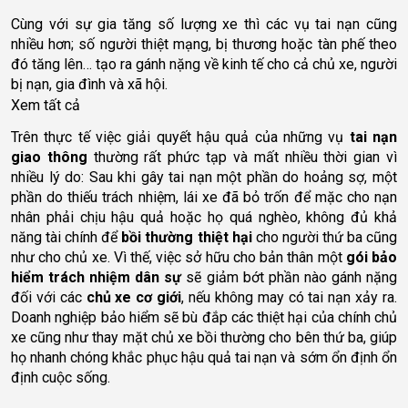
Cùng với sự gia tăng số lượng xe thì các vụ tai nạn cũng 
nhiều hơn; số người thiệt mạng, bị thương hoặc tàn phế theo 
đó tăng lên… tạo ra gánh nặng về kinh tế cho cả chủ xe, người 
bị nạn, gia đình và xã hội.
Xem tất cả
Trên thực tế việc giải quyết hậu quả của những vụ 
tai nạn 
giao thông
 thường rất phức tạp và mất nhiều thời gian vì 
nhiều lý do: Sau khi gây tai nạn một phần do hoảng sợ, một 
phần do thiếu trách nhiệm, lái xe đã bỏ trốn để mặc cho nạn 
nhân phải chịu hậu quả hoặc họ quá nghèo, không đủ khả 
năng tài chính để 
bồi thường thiệt hại 
cho người thứ ba cũng 
như cho chủ xe. Vì thế, việc sở hữu cho bản thân một 
gói bảo 
hiểm trách nhiệm dân sự
 sẽ giảm bớt phần nào gánh nặng 
đối với các 
chủ xe cơ giới
, nếu không may có tai nạn xảy ra. 
Doanh nghiệp bảo hiểm sẽ bù đắp các thiệt hại của chính chủ 
xe cũng như thay mặt chủ xe bồi thường cho bên thứ ba, giúp 
họ nhanh chóng khắc phục hậu quả tai nạn và sớm ổn định ổn 
định cuộc sống.