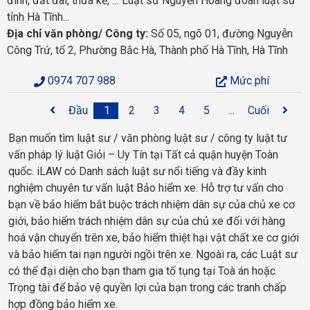
đình, đất đai, thừa kế, … Luật sư Nguyễn Hoàng đoàn luật sư
tỉnh Hà Tĩnh...
Địa chỉ văn phòng/ Công ty:
Số 05, ngõ 01, đường Nguyễn
Công Trứ, tổ 2, Phường Bắc Hà, Thành phố Hà Tĩnh, Hà Tĩnh
0974 707 988
Mức phí
Đầu
1
2
3
4
5
...
Cuối
Bạn muốn tìm luật sư / văn phòng luật sư / công ty luật tư
vấn pháp lý luật Giỏi – Uy Tín tại Tất cả quận huyện Toàn
quốc. iLAW có Danh sách luật sư nổi tiếng và đầy kinh
nghiệm chuyên tư vấn luật Bảo hiểm xe. Hỗ trợ tư vấn cho
bạn về bảo hiểm bắt buộc trách nhiệm dân sự của chủ xe cơ
giới, bảo hiểm trách nhiệm dân sự của chủ xe đối với hàng
hoá vận chuyển trên xe, bảo hiểm thiệt hại vật chất xe cơ giới
và bảo hiểm tai nạn người ngồi trên xe. Ngoài ra, các Luật sư
có thể đại diện cho bạn tham gia tố tụng tại Toà án hoặc
Trọng tài để bảo vệ quyền lợi của bạn trong các tranh chấp
hợp đồng bảo hiểm xe.