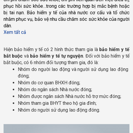
ph
ụ
c h
ồ
i s
ứ
c kh
ỏ
e
…
trong các tr
ườ
ng h
ợ
p b
ị 
m
ắ
c b
ệ
nh ho
ặ
c 
b
ị 
tai n
ạ
n. B
ả
o hi
ể
m y t
ế 
c
ủ
a nhà n
ướ
c c
ơ 
c
ấ
u và t
ổ 
ch
ứ
c 
nh
ằ
m ph
ụ
c v
ụ
, 
b
ả
o v
ệ 
nhu c
ầ
u ch
ă
m sóc s
ứ
c kh
ỏ
e c
ủ
a ng
ườ
i 
dân.
Xem tất cả
Hiện bảo hiểm y tế có 2 hình thức tham gia là 
bảo hiểm y tế 
bắt buộc
 và 
bảo hiểm y tế tự nguyện
. Đối với bảo hiểm y tế 
bắt buộc, có 6 nhóm đối tượng tham gia, đó là: 
Nhóm do người lao động và người sử dụng lao động 
đóng;
Nhóm do cơ quan BHXH đóng;
Nhóm do ngân sách Nhà nước đóng;
Nhóm được ngân sách Nhà nước hỗ trợ mức đóng;
Nhóm tham gia BHYT theo hộ gia đình;
Nhóm do người sử dụng lao động đóng.