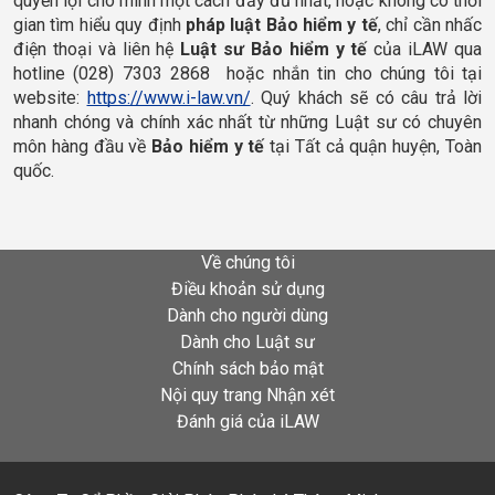
quyền lợi cho mình một cách đầy đủ nhất, hoặc không có thời 
gian tìm hiểu quy định 
pháp luật 
Bảo hiểm y tế
, chỉ cần nhấc 
điện thoại và liên hệ 
Luật sư Bảo hiểm y tế
 của iLAW qua 
hotline (028) 7303 2868  hoặc nhắn tin cho chúng tôi tại 
website: 
https://www.i-law.vn/
. Quý khách sẽ có câu trả lời 
nhanh chóng và chính xác nhất từ những Luật sư có chuyên 
môn hàng đầu về 
Bảo hiểm y tế
 tại Tất cả quận huyện, Toàn 
quốc. 
Về chúng tôi
Điều khoản sử dụng
Dành cho người dùng
Dành cho Luật sư
Chính sách bảo mật
Nội quy trang Nhận xét
Đánh giá của iLAW