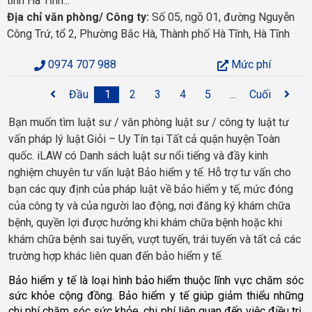
tỉnh Hà Tĩnh...
Địa chỉ văn phòng/ Công ty:
Số 05, ngõ 01, đường Nguyễn
Công Trứ, tổ 2, Phường Bắc Hà, Thành phố Hà Tĩnh, Hà Tĩnh
0974 707 988
Mức phí
Đầu
1
2
3
4
5
...
Cuối
Bạn muốn tìm luật sư / văn phòng luật sư / công ty luật tư
vấn pháp lý luật Giỏi – Uy Tín tại Tất cả quận huyện Toàn
quốc. iLAW có Danh sách luật sư nổi tiếng và đầy kinh
nghiệm chuyên tư vấn luật Bảo hiểm y tế. Hỗ trợ tư vấn cho
bạn các quy định của pháp luật về bảo hiểm y tế, mức đóng
của công ty và của người lao động, nơi đăng ký khám chữa
bệnh, quyền lợi được hưởng khi khám chữa bệnh hoặc khi
khám chữa bệnh sai tuyến, vượt tuyến, trái tuyến và tất cả các
trường hợp khác liên quan đến bảo hiểm y tế.
B
ả
o hi
ể
m y t
ế
là lo
ạ
i hình b
ả
o hi
ể
m thu
ộ
c l
ĩ
nh v
ự
c ch
ă
m sóc 
s
ứ
c kh
ỏ
e c
ộ
ng 
đồ
ng. B
ả
o hi
ể
m y t
ế 
giúp gi
ả
m thi
ể
u nh
ữ
ng 
chi phí ch
ă
m sóc s
ứ
c kh
ỏ
e, chi phí liên quan 
đế
n vi
ệ
c 
đ
i
ề
u tr
ị
, 