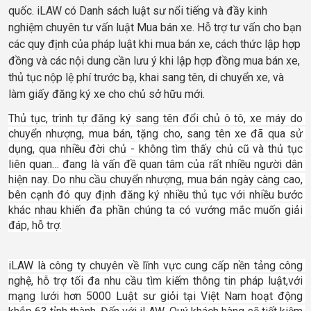
quốc. iLAW có Danh sách luật sư nổi tiếng và đầy kinh
nghiệm chuyên tư vấn luật Mua bán xe. Hỗ trợ tư vấn cho bạn
các quy định của pháp luật khi mua bán xe, cách thức lập hợp
đồng và các nội dung cần lưu ý khi lập hợp đồng mua bán xe,
thủ tục nộp lệ phí trước bạ, khai sang tên, di chuyển xe, và
làm giấy đăng ký xe cho chủ sở hữu mới.
Thủ tục, trình tự đăng ký sang tên đổi chủ ô tô, xe máy do 
chuyển nhượng, mua bán, tặng cho, sang tên xe đã qua sử 
dụng, qua nhiều đời chủ - không tìm thấy chủ cũ và thủ tục 
liên quan… đang là vấn đề quan tâm của rất nhiều người dân 
hiện nay. Do nhu cầu chuyển nhượng, mua bán ngày càng cao, 
bên cạnh đó quy định đăng ký nhiều thủ tục với nhiều bước 
khác nhau khiến đa phần chúng ta có vướng mắc muốn giải 
đáp, hỗ trợ.
iLAW là công ty chuyên về lĩnh vực cung cấp nền tảng công 
nghệ, hỗ trợ tối đa nhu cầu tìm kiếm thông tin pháp luật,với 
mạng lưới hơn 5000 Luật sư giỏi tại Việt Nam hoạt động 