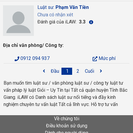
Luật sư:
Phạm Văn Tiền
Chưa có nhận xét
Đánh giá của iLAW:
3.3
Địa chỉ văn phòng/ Công ty:
0912 094 937
Mức phí
Đầu
1
2
Cuối
Bạn muốn tìm luật sư / văn phòng luật sư / công ty luật tư
vấn pháp lý luật Giỏi – Uy Tín tại Tất cả quận huyện Tỉnh Bắc
Giang. iLAW có Danh sách luật sư nổi tiếng và đầy kinh
nghiệm chuyên tư vấn luật Tất cả lĩnh vực. Hỗ trợ tư vấn
Về chúng tôi
Điều khoản sử dụng
Dành cho người dùng