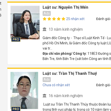
t
Luật sư: Nguyễn Thị Mến
n
Ads
ề
25 nhận xét
Đánh giá
13 năm kinh nghiệm
Giám đốc Công ty - Thạc sĩ Luật Kinh Tế - L
phố Hồ Chí Minh, là Giám đốc Công ty luật
vai tr...
Địa chỉ văn phòng/ Công ty:
118E3 Đường số
Bến Tre, tỉnh Bến Tre (sát bên Công an tỉnh 
Luật sư: Trần Thị Thanh Thuý
Ads
Chưa có nhận xét
Đánh giá
16 năm kinh nghiệm
Luật sư Trần Thị Thanh Thúy thuộc Đoàn luậ
trong lĩnh vực pháp lý, trong có 10 năm làm 