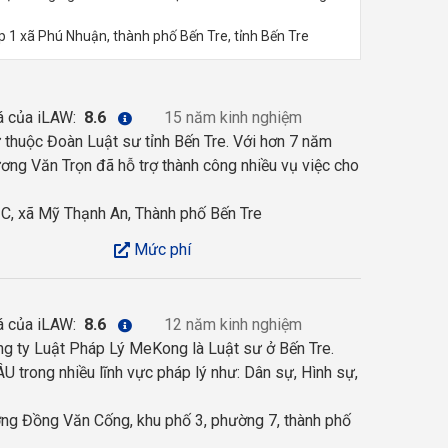
 1 xã Phú Nhuận, thành phố Bến Tre, tỉnh Bến Tre
á của iLAW:
8.6
15 năm kinh nghiệm
 thuộc Đoàn Luật sư tỉnh Bến Tre. Với hơn 7 năm
ơng Văn Trọn đã hỗ trợ thành công nhiều vụ việc cho
C, xã Mỹ Thạnh An, Thành phố Bến Tre
Mức phí
á của iLAW:
8.6
12 năm kinh nghiệm
 ty Luật Pháp Lý MeKong là Luật sư ở Bến Tre.
trong nhiều lĩnh vực pháp lý như: Dân sự, Hình sự,
g Đồng Văn Cống, khu phố 3, phường 7, thành phố