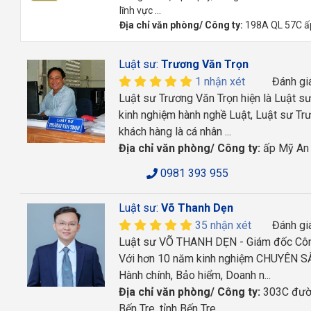
lĩnh vực ...
Địa chỉ văn phòng/ Công ty:
198A QL 57C ấp
Luật sư:
Trương Văn Trọn
1 nhận xét
Đánh gi
Luật sư Trương Văn Trọn hiện là Luật sư
kinh nghiệm hành nghề Luật, Luật sư Trư
khách hàng là cá nhân ...
Địa chỉ văn phòng/ Công ty:
ấp Mỹ An 
0981 393 955
Luật sư:
Võ Thanh Dẹn
35 nhận xét
Đánh gi
Luật sư VÕ THANH DẸN - Giám đốc Công
Với hơn 10 năm kinh nghiệm CHUYÊN SÂU 
Hành chính, Bảo hiểm, Doanh n...
Địa chỉ văn phòng/ Công ty:
303C đườn
Bến Tre, tỉnh Bến Tre