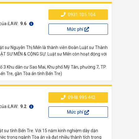
0931 105 104
 của iLAW:
9.6
Mức phí
uật sư Nguyễn Thị Mến là thành viên Đoàn Luật sư Thành
 LUẬT SƯ MẾN & CỘNG SỰ. Luật sư Mến còn hoạt động với
 3 Khu dân cư Sao Mai, Khu phố Mỹ Tân, phường 7, TP.
Bến Tre, gần Tòa án tỉnh Bến Tre)
0948 995 442
 của iLAW:
9.2
Mức phí
t sư tỉnh Bến Tre. Với 15 năm kinh nghiệm dày dặn
việc trong ngành Tòa án và đạt nhiều thành tích trong