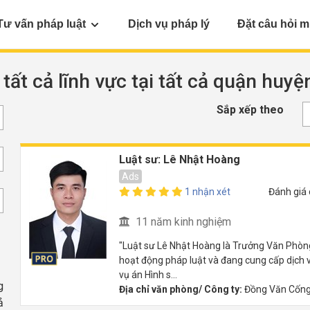
Tư vấn pháp luật
Dịch vụ pháp lý
Đặt câu hỏi m
 tất cả lĩnh vực tại tất cả quận huy
Sắp xếp theo
Luật sư: Lê Nhật Hoàng
Ads
1 nhận xét
Đánh giá
11 năm kinh nghiệm
"Luật sư Lê Nhật Hoàng là Trưởng Văn Phòn
hoạt động pháp luật và đang cung cấp dịch v
vụ án Hình s...
g
Địa chỉ văn phòng/ Công ty:
Đồng Văn Cống,
ả