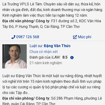
Là Trưởng VPLS Lê Tâm. Chuyên sâu về dân sự, thừa kế, hôn
nhân và gia đình, đất đai, kinh doanh thương mại và ngân hàng.
Kinh nghiệm làm việc thực tiễn tại ngân hàng 12 năm.
Địa chỉ văn phòng/ Công ty:
F31 đường số 2, KDC Văn Hóa
Tây Đô, P. Hưng Thạnh, Q. Cái Răng, TP. Cần Thơ
0987 126 568
Mức phí
Luật sư:
Đặng Văn Thức
Chưa có nhận xét
Đánh giá của iLAW:
8.5
21 năm kinh nghiệm
Luật sư Đặng Văn Thức là một luật sư năng động, nhiệt huyết
với nghề.Với trên 15 năm kinh nghiệm theo đuổi lĩnh vực pháp
lý tại các cương vị quản lý bộ phận pháp chế và luật sư riêng
cho các Tập đo...
Địa chỉ văn phòng/ Công ty:
Số 286 Phạm Hùng, phường Lê
Bình, quận Cái Răng, TP Cần Thơ