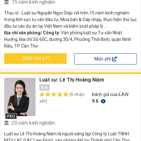
15 năm kinh nghiệm
Thạc sĩ - Luật sư Nguyễn Ngọc Diệp với trên 15 năm kinh nghiệm
trong lĩnh vực tư vấn Đầu tư, Mua bán & Sáp nhập, thực hiện thủ tục
đầu tư các dự án tại Việt Nam và kiểm soát pháp lý ...
Địa chỉ văn phòng/ Công ty:
Văn phòng luật sư Tư vấn Nhật
Hướng, Địa chỉ Số 60C, đường 30/4, Phường Thới Bình, quận Ninh
Kiều, TP. Cần Thơ
0899 160 677
Mức phí
Luật sư: Lê Thị Hoàng Niệm
Ads
(6 nhận
Đánh giá của iLAW:
xét)
9.6
20 năm kinh nghiệm
Luật sư Lê Thị Hoàng Niệm là người sáng lập Công ty Luật TNHH
MTV L&C (L&C Law Firm), văn phòng đặt tại Thành phố Cần Thơ.