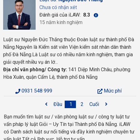
Chưa có nhận xét
Đánh giá của iLAW:
8.3
15 năm kinh nghiệm
Luật sư Nguyễn Đức Thắng thuộc Đoàn luật sư thành phố Đà
Nẵng.Nguyên là Kiểm sát viên Viện kiểm sát nhân dân thành
phố Đà Nẵng.Là Luật sư có nhiều năm kinh nghiệm, tham gia
giải quyết nhiều vụ án lớ...
Địa chỉ văn phòng/ Công ty:
141 Diệp Minh Châu, phường
Hòa Xuân, quận Cẩm Lệ, thành phố Đà Nẵng
0931 548 999
Mức phí
Đầu
1
2
Cuối
Bạn muốn tìm luật sư / văn phòng luật sư / công ty luật tư
vấn pháp lý luật Giỏi – Uy Tín tại Thành phố Đà Nẵng. iLAW
có Danh sách luật sư nổi tiếng và đầy kinh nghiệm chuyên tư
vấn luật Tất cả lĩnh vực. Hỗ trợ tư vấn