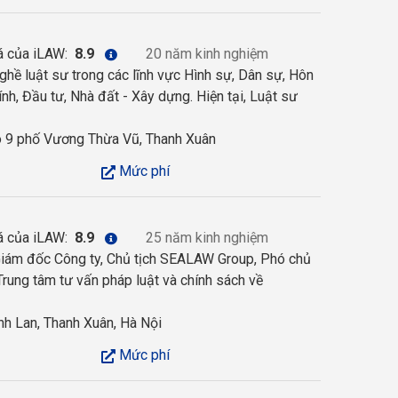
á của iLAW:
8.9
20 năm kinh nghiệm
hề luật sư trong các lĩnh vực Hình sự, Dân sự, Hôn
nh, Đầu tư, Nhà đất - Xây dựng. Hiện tại, Luật sư
 9 phố Vương Thừa Vũ, Thanh Xuân
Mức phí
á của iLAW:
8.9
25 năm kinh nghiệm
Giám đốc Công ty, Chủ tịch SEALAW Group, Phó chủ
rung tâm tư vấn pháp luật và chính sách về
nh Lan, Thanh Xuân, Hà Nội
Mức phí