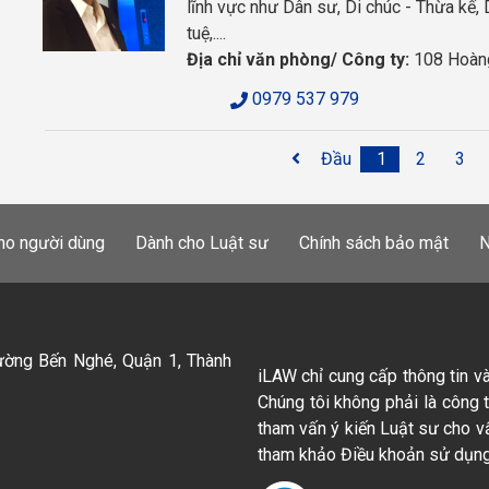
lĩnh vực như Dân sư, Di chúc - Thừa kế, 
tuệ,....
Địa chỉ văn phòng/ Công ty:
108 Hoàng
0979 537 979
Đầu
1
2
3
ho người dùng
Dành cho Luật sư
Chính sách bảo mật
N
ường Bến Nghé, Quận 1, Thành
iLAW chỉ cung cấp thông tin v
Chúng tôi không phải là công 
tham vấn ý kiến Luật sư cho v
tham khảo Điều khoản sử dụng