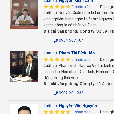
Luật sư:
Nguyễn Xuân Lâm
1 nhận xét
Đánh gi
Luật sư Nguyễn Xuân Lâm là Luật sư th
kinh nghiệm hành nghề Luật sư Nguyễn X
khách hàng là cá nhân và Doan...
Địa chỉ văn phòng/ Công ty:
Số 391 Ng
0934 567 104
Luật sư:
Phạm Thị Bích Hảo
3 nhận xét
Đánh gi
Luật sư Phạm Bích Hảo có 9 năm kinh ng
nhau: như Hôn nhân- Gia đình, Hình sự, D
động trong lĩnh vực...
Địa chỉ văn phòng/ Công ty:
51 A, Ngu
0902 201 233
Luật sư:
Nguyễn Văn Nguyên
1 nhận xét
Đánh gi