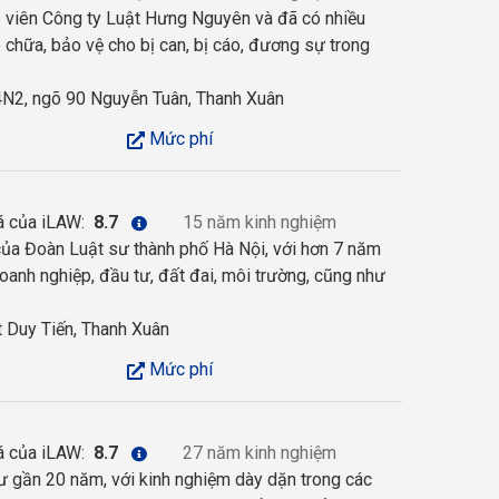
 viên Công ty Luật Hưng Nguyên và đã có nhiều
 chữa, bảo vệ cho bị can, bị cáo, đương sự trong
N2, ngõ 90 Nguyễn Tuân, Thanh Xuân
Mức phí
á của iLAW:
8.7
15 năm kinh nghiệm
 của Đoàn Luật sư thành phố Hà Nội, với hơn 7 năm
doanh nghiệp, đầu tư, đất đai, môi trường, cũng như
 Duy Tiến, Thanh Xuân
Mức phí
á của iLAW:
8.7
27 năm kinh nghiệm
 gần 20 năm, với kinh nghiệm dày dặn trong các