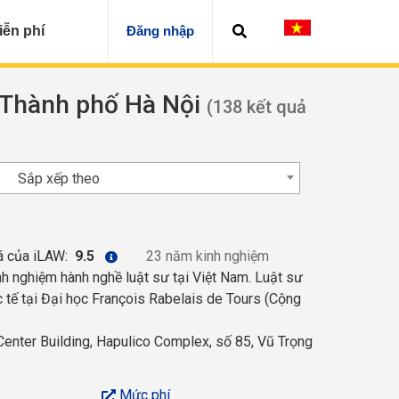
iễn phí
Đăng nhập
n Thành phố Hà Nội
(138 kết quả
Sắp xếp theo
á của iLAW:
9.5
23 năm kinh nghiệm
 nghiệm hành nghề luật sư tại Việt Nam. Luật sư
 tế tại Đại học François Rabelais de Tours (Cộng
enter Building, Hapulico Complex, số 85, Vũ Trọng
Mức phí