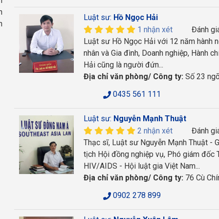
h
n
Luật sư:
Hồ Ngọc Hải
n
1 nhận xét
Đánh gi
Luật sư Hồ Ngọc Hải với 12 năm hành ng
nhân và Gia đình, Doanh nghiệp, Hành chí
Hải cũng là người đứn...
Địa chỉ văn phòng/ Công ty:
Số 23 ngõ
0435 561 111
Luật sư:
Nguyễn Mạnh Thuật
2 nhận xét
Đánh gi
Thạc sĩ, Luật sư Nguyễn Mạnh Thuật - 
tịch Hội đồng nghiệp vụ, Phó giám đốc T
HIV/AIDS - Hội luật gia Việt Nam...
Địa chỉ văn phòng/ Công ty:
76 Cù Chí
0902 278 899