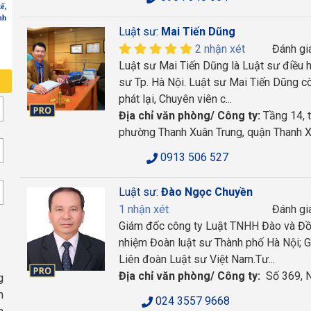
Luật sư:
Mai Tiến Dũng
2 nhận xét
Đánh gi
Luật sư Mai Tiến Dũng là Luật sư điều 
sư Tp. Hà Nội. Luật sư Mai Tiến Dũng cò
phát lại, Chuyên viên c...
Địa chỉ văn phòng/ Công ty:
Tầng 14, 
phường Thanh Xuân Trung, quận Thanh X
0913 506 527
Luật sư:
Đào Ngọc Chuyền
1 nhận xét
Đánh gi
Giám đốc công ty Luật TNHH Đào và Đồn
nhiệm Đoàn luật sư Thành phố Hà Nội; 
Liên đoàn Luật sư Việt Nam.Tư...
Địa chỉ văn phòng/ Công ty:
Số 369, N
g
n
024 3557 9668