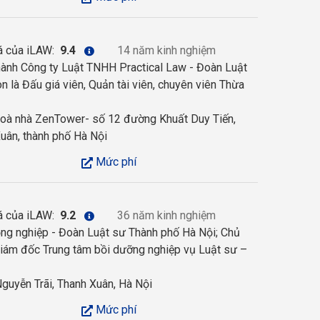
á của iLAW:
9.4
14 năm kinh nghiệm
hành Công ty Luật TNHH Practical Law - Đoàn Luật
n là Đấu giá viên, Quản tài viên, chuyên viên Thừa
toà nhà ZenTower- số 12 đường Khuất Duy Tiến,
uân, thành phố Hà Nội
Mức phí
á của iLAW:
9.2
36 năm kinh nghiệm
g nghiệp - Đoàn Luật sư Thành phố Hà Nội; Chủ
Giám đốc Trung tâm bồi dưỡng nghiệp vụ Luật sư –
guyễn Trãi, Thanh Xuân, Hà Nội
Mức phí