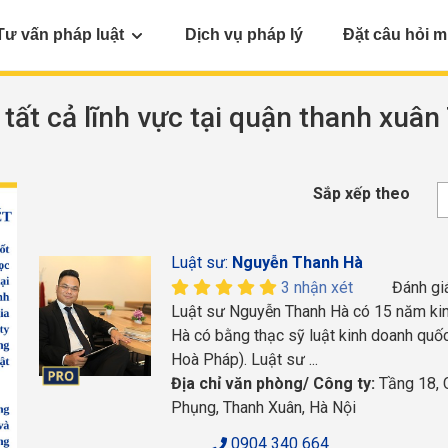
Tư vấn pháp luật
Dịch vụ pháp lý
Đặt câu hỏi m
t tất cả lĩnh vực tại quận thanh xuâ
Sắp xếp theo
Luật sư:
Nguyễn Thanh Hà
3 nhận xét
Đánh gi
Luật sư Nguyễn Thanh Hà có 15 năm kinh
Hà có bằng thạc sỹ luật kinh doanh quốc
Hoà Pháp). Luật sư ...
Địa chỉ văn phòng/ Công ty:
Tầng 18, C
Phụng, Thanh Xuân, Hà Nội
0904 340 664