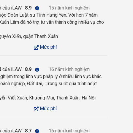
á của iLAW:
8.9
15 năm kinh nghiệm
uộc Đoàn Luật sư Tỉnh Hưng Yên. Với hơn 7 năm
uân Lâm đã hỗ trợ, tư vấn thành công nhiều vụ cho
uyễn Xiển, quận Thanh Xuân
Mức phí
á của iLAW:
8.9
16 năm kinh nghiệm
hiệm trong lĩnh vực pháp lý ở nhiều lĩnh vực khác
oanh nghiệp, Đất đai,...Trong suốt quá trình hoạt
yễn Viết Xuân, Khương Mai, Thanh Xuân, Hà Nội
Mức phí
á của iLAW:
8.7
16 năm kinh nghiệm