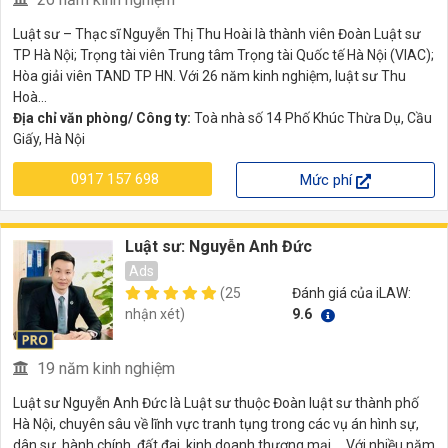
Luật sư – Thạc sĩ Nguyễn Thị Thu Hoài là thành viên Đoàn Luật sư
TP Hà Nội; Trọng tài viên Trung tâm Trọng tài Quốc tế Hà Nội (VIAC);
Hòa giải viên TAND TP HN. Với 26 năm kinh nghiệm, luật sư Thu
Hoà...
Địa chỉ văn phòng/ Công ty:
Toà nhà số 14 Phố Khúc Thừa Dụ, Cầu
Giấy, Hà Nội
0917 157 698
Mức phí
Luật sư: Nguyễn Anh Đức
Ads
(25
Đánh giá của iLAW:
nhận xét)
9.6
19 năm kinh nghiệm
Luật sư Nguyễn Anh Đức là Luật sư thuộc Đoàn luật sư thành phố
Hà Nội, chuyên sâu về lĩnh vực tranh tụng trong các vụ án hình sự,
dân sự, hành chính, đất đai, kinh doanh thương mại … Với nhiều năm