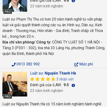
Đánh giá của iLAW:
9.6
23 năm kinh nghiệm
Luật sư Phạm Thị Thu có hơn 20 năm hành nghề tư vấn pháp
luật và giải quyết thành công các vụ án Hình sự, Dân sự, Kinh
doanh - Thương mại, Hôn nhân - Gia đình, Tranh chấp về Thừa
kế..., trong hơn 20 n...
Địa chỉ văn phòng/ Công ty:
CÔNG TY LUẬT SỐ 1 HÀ NỘI -
Tầng 3 (P301 - 302), tòa nhà 33 Láng Hạ, phường Thành Công,
quận Ba Đình, thành phố Hà Nội
0913 382 992
Mức phí
Luật sư:
Nguyễn Thanh Hà
3 nhận xét
Đánh giá của iLAW:
9.5
23 năm kinh nghiệm
Luật sư Nguyễn Thanh Hà có 15 năm kinh nghiệm hành nghề