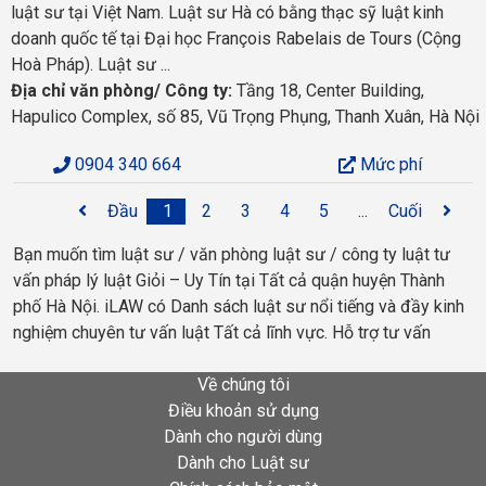
luật sư tại Việt Nam. Luật sư Hà có bằng thạc sỹ luật kinh
doanh quốc tế tại Đại học François Rabelais de Tours (Cộng
Hoà Pháp). Luật sư ...
Địa chỉ văn phòng/ Công ty:
Tầng 18, Center Building,
Hapulico Complex, số 85, Vũ Trọng Phụng, Thanh Xuân, Hà Nội
0904 340 664
Mức phí
Đầu
1
2
3
4
5
...
Cuối
Bạn muốn tìm luật sư / văn phòng luật sư / công ty luật tư
vấn pháp lý luật Giỏi – Uy Tín tại Tất cả quận huyện Thành
phố Hà Nội. iLAW có Danh sách luật sư nổi tiếng và đầy kinh
nghiệm chuyên tư vấn luật Tất cả lĩnh vực. Hỗ trợ tư vấn
Về chúng tôi
Điều khoản sử dụng
Dành cho người dùng
Dành cho Luật sư