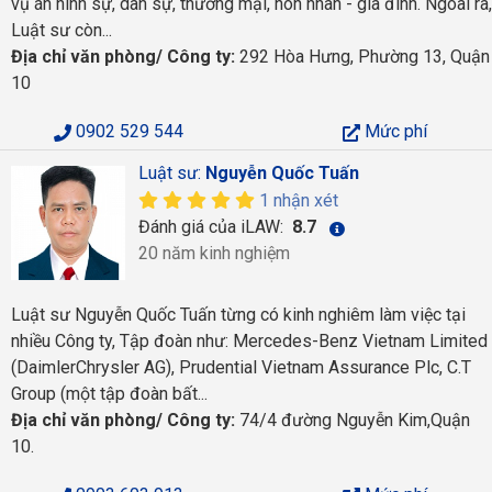
vụ án hình sự, dân sự, thương mại, hôn nhân - gia đình. Ngoài ra,
Luật sư còn...
Địa chỉ văn phòng/ Công ty:
292 Hòa Hưng, Phường 13, Quận
10
0902 529 544
Mức phí
Luật sư:
Nguyễn Quốc Tuấn
1 nhận xét
Đánh giá của iLAW:
8.7
20 năm kinh nghiệm
Luật sư Nguyễn Quốc Tuấn từng có kinh nghiêm làm việc tại
nhiều Công ty, Tập đoàn như: Mercedes-Benz Vietnam Limited
(DaimlerChrysler AG), Prudential Vietnam Assurance Plc, C.T
Group (một tập đoàn bất...
Địa chỉ văn phòng/ Công ty:
74/4 đường Nguyễn Kim,Quận
10.