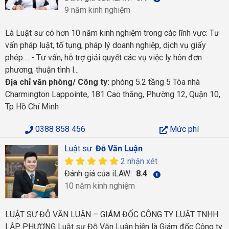
9 năm kinh nghiệm
Là Luật sư có hơn 10 năm kinh nghiệm trong các lĩnh vực: Tư
vấn pháp luật, tố tụng, pháp lý doanh nghiệp, dịch vụ giấy
phép.... - Tư vấn, hỗ trợ giải quyết các vụ việc ly hôn đơn
phương, thuận tình l...
Địa chỉ văn phòng/ Công ty:
phòng 5.2 tầng 5 Tòa nhà
Charmington Lappointe, 181 Cao thắng, Phường 12, Quận 10,
Tp Hồ Chí Minh
0388 858 456
Mức phí
Luật sư:
Đỗ Văn Luận
2 nhận xét
Đánh giá của iLAW:
8.4
10 năm kinh nghiệm
LUẬT SƯ ĐỖ VĂN LUẬN – GIÁM ĐỐC CÔNG TY LUẬT TNHH
LẬP PHƯƠNG Luật sư Đỗ Văn Luận hiện là Giám đốc Công ty