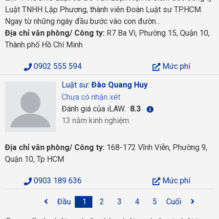
Luật TNHH Lập Phương, thành viên Đoàn Luật sư TP.HCM.
Ngay từ những ngày đầu bước vào con đườn...
Địa chỉ văn phòng/ Công ty:
R7 Ba Vì, Phường 15, Quận 10,
Thành phố Hồ Chí Minh
0902 555 594
Mức phí
Luật sư:
Đào Quang Huy
Chưa có nhận xét
Đánh giá của iLAW:
8.3
13 năm kinh nghiệm
Địa chỉ văn phòng/ Công ty:
168-172 Vĩnh Viễn, Phường 9,
Quận 10, Tp HCM
0903 189 636
Mức phí
Đầu
1
2
3
4
5
Cuối