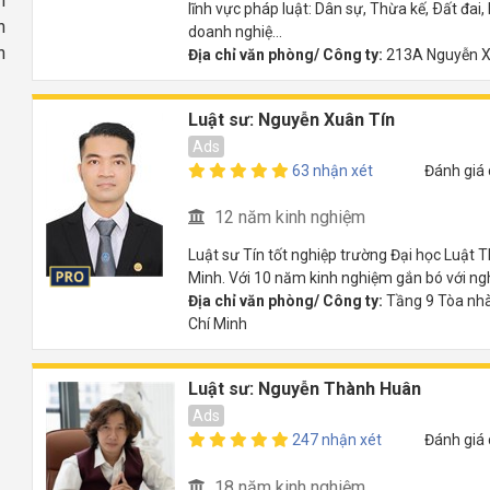
h
lĩnh vực pháp luật: Dân sự, Thừa kế, Ðất đai
n
doanh nghiệ...
n
Địa chỉ văn phòng/ Công ty:
213A Nguyễn X
Luật sư: Nguyễn Xuân Tín
Ads
63 nhận xét
Đánh giá
12 năm kinh nghiệm
Luật sư Tín tốt nghiệp trường Đại học Luật T
Minh. Với 10 năm kinh nghiệm gắn bó với nghề 
Địa chỉ văn phòng/ Công ty:
Tầng 9 Tòa nhà 
Chí Minh
Luật sư: Nguyễn Thành Huân
Ads
247 nhận xét
Đánh giá
18 năm kinh nghiệm