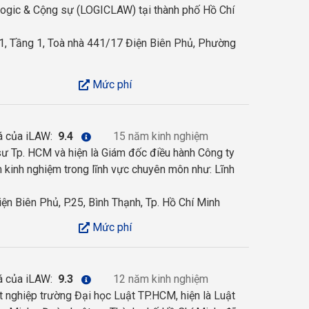
ogic & Cộng sự (LOGICLAW) tại thành phố Hồ Chí
, Tầng 1, Toà nhà 441/17 Điện Biên Phủ, Phường
Mức phí
á của iLAW:
9.4
15 năm kinh nghiệm
 sư Tp. HCM và hiện là Giám đốc điều hành Công ty
 kinh nghiệm trong lĩnh vực chuyên môn như: Lĩnh
n Biên Phủ, P.25, Bình Thạnh, Tp. Hồ Chí Minh
Mức phí
á của iLAW:
9.3
12 năm kinh nghiệm
nghiệp trường Đại học Luật TP.HCM, hiện là Luật