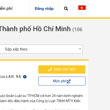
iễn phí
Đăng nhập
h Thành phố Hồ Chí Minh
(106
Sắp xếp theo
0903 347 439
 của iLAW:
9.5
Mức phí
 thuộc Đoàn Luật sư TP.HCM với hơn 24 năm kinh nghiệm
à Giám đốc điều hành của Công ty Luật TNHH MTV Kiến