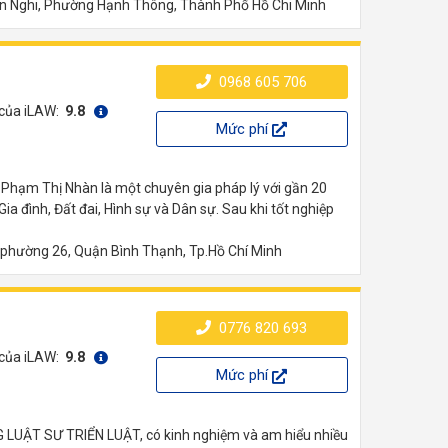
 Nghi, Phường Hạnh Thông, Thành Phố Hồ Chi Minh
0968 605 706
 của iLAW:
9.8
Mức phí
 Phạm Thị Nhàn là một chuyên gia pháp lý với gần 20
a đình, Đất đai, Hình sự và Dân sự. Sau khi tốt nghiệp
 phường 26, Quận Bình Thạnh, Tp.Hồ Chí Minh
0776 820 693
 của iLAW:
9.8
Mức phí
 LUẬT SƯ TRIỂN LUẬT, có kinh nghiệm và am hiểu nhiều