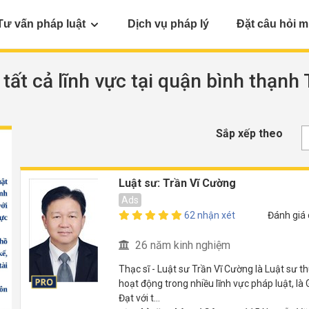
Tư vấn pháp luật
Dịch vụ pháp lý
Đặt câu hỏi m
t tất cả lĩnh vực tại quận bình thạn
Sắp xếp theo
Luật sư: Trần Vĩ Cường
Ads
62 nhận xét
Đánh giá
26 năm kinh nghiệm
Thạc sĩ - Luật sư Trần Vĩ Cường là Luật sư
hoạt động trong nhiều lĩnh vực pháp luật, l
Đạt với t...