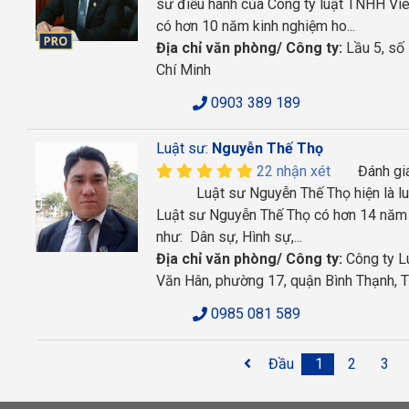
sư điều hành của Công ty luật TNHH Vi
có hơn 10 năm kinh nghiệm ho...
Địa chỉ văn phòng/ Công ty:
Lầu 5, số
Chí Minh
0903 389 189
Luật sư:
Nguyễn Thế Thọ
22 nhận xét
Đánh gi
Luật sư Nguyễn Thế Thọ hiện là luật
Luật sư Nguyễn Thế Thọ có hơn 14 năm k
như: Dân sự, Hình sự,...
Địa chỉ văn phòng/ Công ty:
Công ty L
Văn Hân, phường 17, quận Bình Thạnh,
0985 081 589
Đầu
1
2
3