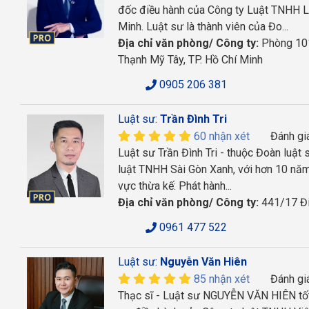
đốc điều hành của Công ty Luật TNHH L
Minh. Luật sư là thành viên của Đo...
Địa chỉ văn phòng/ Công ty:
Phòng 101
Thạnh Mỹ Tây, TP. Hồ Chí Minh
0905 206 381
Luật sư:
Trần Đình Tri
60 nhận xét
Đánh gi
Luật sư Trần Đình Tri - thuộc Đoàn luật
luật TNHH Sài Gòn Xanh, với hơn 10 năm
vực thừa kế: Phát hành...
Địa chỉ văn phòng/ Công ty:
441/17 Điệ
0961 477 522
Luật sư:
Nguyễn Văn Hiên
85 nhận xét
Đánh gi
Thạc sĩ - Luật sư NGUYỄN VĂN HIÊN tốt 