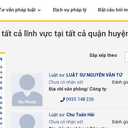
Tư vấn pháp luật
Dịch vụ pháp lý
Đặt câu hỏi m
 tất cả lĩnh vực tại tất cả quận huyệ
Sắp xếp theo
Luật sư:
LUẬT SƯ NGUYỄN VĂN TỨ
Chưa có nhận xét
Đánh gi
Địa chỉ văn phòng/ Công ty:
0935 148 236
Luật sư:
Chu Tuấn Hải
Chưa có nhận xét
Đánh gi