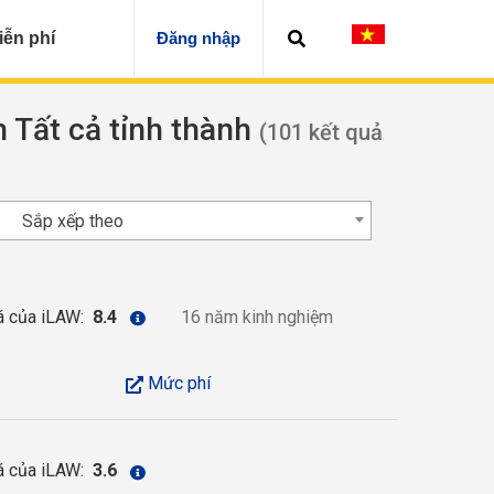
iễn phí
Đăng nhập
n Tất cả tỉnh thành
(101 kết quả
Sắp xếp theo
á của iLAW:
8.4
16 năm kinh nghiệm
Mức phí
á của iLAW:
3.6