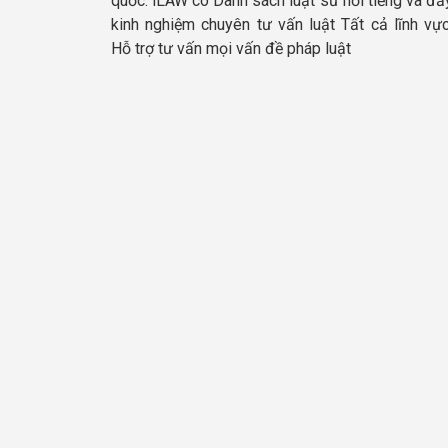
quốc. iLAW có Danh sách luật sư nổi tiếng và đầ
kinh nghiệm chuyên tư vấn luật Tất cả lĩnh vực
Hỗ trợ tư vấn mọi vấn đề pháp luật