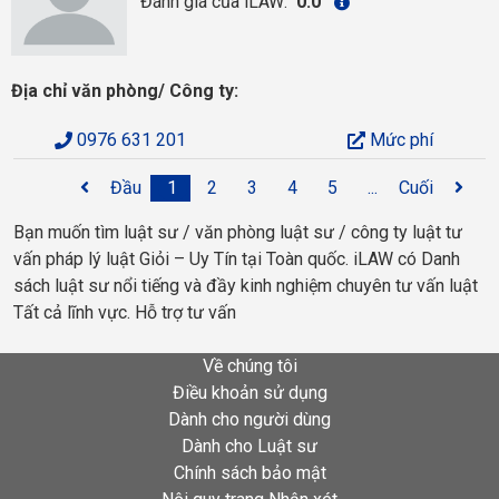
Đánh giá của iLAW:
0.0
Địa chỉ văn phòng/ Công ty:
0976 631 201
Mức phí
Đầu
1
2
3
4
5
...
Cuối
Bạn muốn tìm luật sư / văn phòng luật sư / công ty luật tư
vấn pháp lý luật Giỏi – Uy Tín tại Toàn quốc. iLAW có Danh
sách luật sư nổi tiếng và đầy kinh nghiệm chuyên tư vấn luật
Tất cả lĩnh vực. Hỗ trợ tư vấn
Về chúng tôi
Điều khoản sử dụng
Dành cho người dùng
Dành cho Luật sư
Chính sách bảo mật