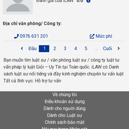
Đánh giá của iLAW:
0.0
Địa chỉ văn phòng/ Công ty:
0976 631 201
Mức phí
Đầu
1
2
3
4
5
...
Cuối
Bạn muốn tìm luật sư / văn phòng luật sư / công ty luật tư
vấn pháp lý luật Giỏi – Uy Tín tại Toàn quốc. iLAW có Danh
sách luật sư nổi tiếng và đầy kinh nghiệm chuyên tư vấn luật
Tất cả lĩnh vực. Hỗ trợ tư vấn
Về chúng tôi
Điều khoản sử dụng
Dành cho người dùng
Dành cho Luật sư
Chính sách bảo mật