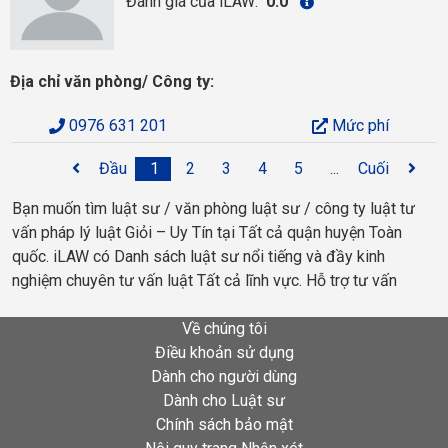
Đánh giá của iLAW:
0.0
Địa chỉ văn phòng/ Công ty:
0976 631 201
Mức phí
Đầu
1
2
3
4
5
...
Cuối
Bạn muốn tìm luật sư / văn phòng luật sư / công ty luật tư
vấn pháp lý luật Giỏi – Uy Tín tại Tất cả quận huyện Toàn
quốc. iLAW có Danh sách luật sư nổi tiếng và đầy kinh
nghiệm chuyên tư vấn luật Tất cả lĩnh vực. Hỗ trợ tư vấn
Về chúng tôi
Điều khoản sử dụng
Dành cho người dùng
Dành cho Luật sư
Chính sách bảo mật