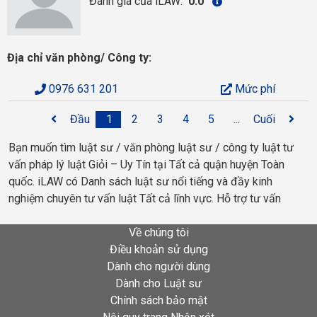
Đánh giá của iLAW:
0.0
Địa chỉ văn phòng/ Công ty:
0976 631 201
Mức phí
Đầu
1
2
3
4
5
...
Cuối
Bạn muốn tìm luật sư / văn phòng luật sư / công ty luật tư
vấn pháp lý luật Giỏi – Uy Tín tại Tất cả quận huyện Toàn
quốc. iLAW có Danh sách luật sư nổi tiếng và đầy kinh
nghiệm chuyên tư vấn luật Tất cả lĩnh vực. Hỗ trợ tư vấn
Về chúng tôi
Điều khoản sử dụng
Dành cho người dùng
Dành cho Luật sư
Chính sách bảo mật