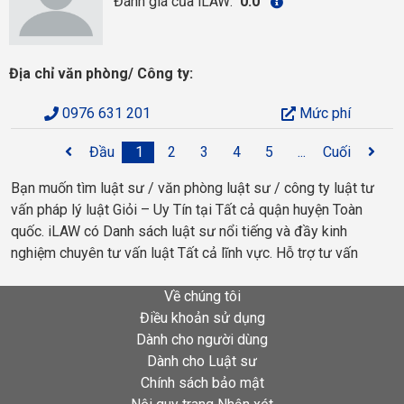
Đánh giá của iLAW:
0.0
Địa chỉ văn phòng/ Công ty:
0976 631 201
Mức phí
Đầu
1
2
3
4
5
...
Cuối
Bạn muốn tìm luật sư / văn phòng luật sư / công ty luật tư
vấn pháp lý luật Giỏi – Uy Tín tại Tất cả quận huyện Toàn
quốc. iLAW có Danh sách luật sư nổi tiếng và đầy kinh
nghiệm chuyên tư vấn luật Tất cả lĩnh vực. Hỗ trợ tư vấn
Về chúng tôi
Điều khoản sử dụng
Dành cho người dùng
Dành cho Luật sư
Chính sách bảo mật